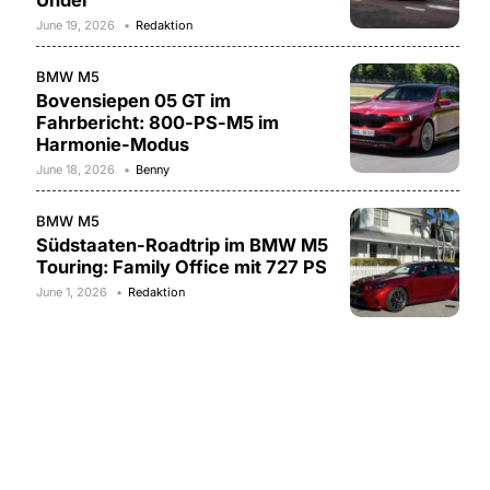
Under
June 19, 2026
Redaktion
BMW M5
Bovensiepen 05 GT im
Fahrbericht: 800-PS-M5 im
Harmonie-Modus
June 18, 2026
Benny
BMW M5
Südstaaten-Roadtrip im BMW M5
Touring: Family Office mit 727 PS
June 1, 2026
Redaktion