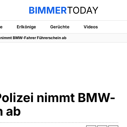
BIMMER
TODAY
te
Erlkönige
Gerüchte
Videos
ei nimmt BMW-Fahrer Führerschein ab
 Polizei nimmt BMW-
n ab