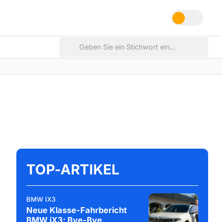
TOP-ARTIKEL
BMW IX3
Neue Klasse-Fahrbericht
BMW iX3: Bye-Bye,