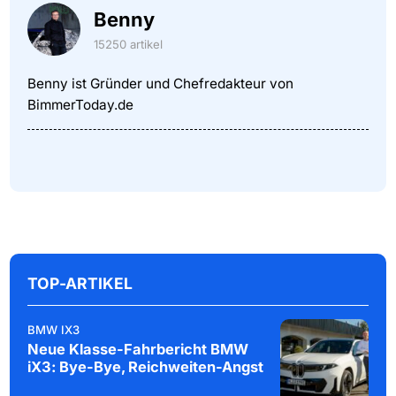
Benny
15250 artikel
Benny ist Gründer und Chefredakteur von
BimmerToday.de
TOP-ARTIKEL
BMW IX3
Neue Klasse-Fahrbericht BMW
iX3: Bye-Bye, Reichweiten-Angst