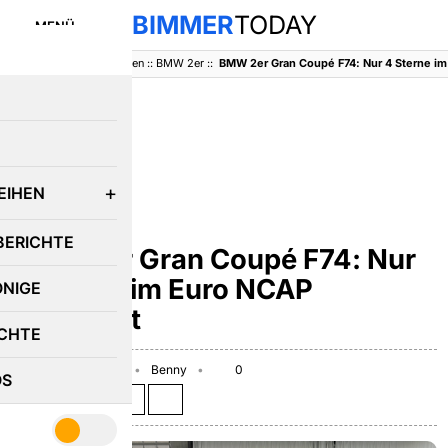
BIMMER
TODAY
MENÜ
BimmerToday
::
Baureihen
::
BMW 2er
::
E
EIHEN
BMW 2ER
BERICHTE
BMW 2er Gran Coupé F74: Nur
4 Sterne im Euro NCAP
ÖNIGE
Crashtest
CHTE
November 19, 2025
Benny
0
OS
Teilen auf: