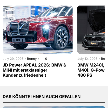
July 29, 2026 •
Benny
•
0
July 10, 2026 •
Ben
JD Power APEAL 2026: BMW &
BMW M240i, M
MINI mit erstklassiger
M40i: G-Power
Kundenzufriedenheit
480 PS
DAS KÖNNTE IHNEN AUCH GEFALLEN