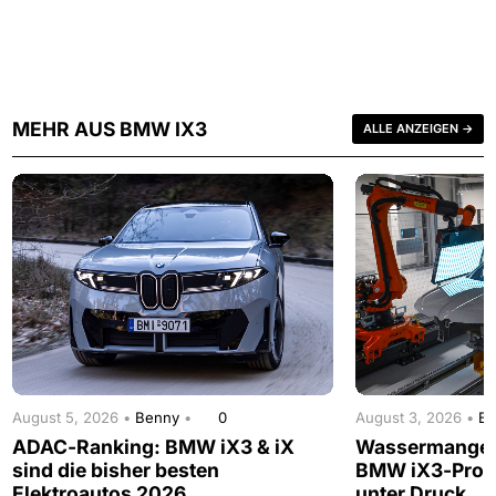
MEHR AUS BMW IX3
ALLE ANZEIGEN →
August 5, 2026 •
Benny
•
0
August 3, 2026 •
B
ADAC-Ranking: BMW iX3 & iX
Wassermangel 
sind die bisher besten
BMW iX3-Produ
Elektroautos 2026
unter Druck