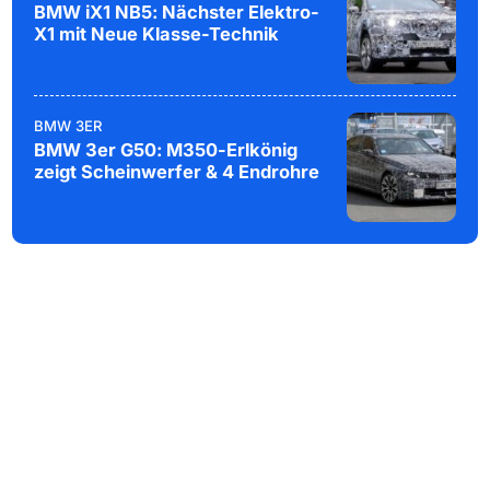
BMW iX1 NB5: Nächster Elektro-
X1 mit Neue Klasse-Technik
BMW 3ER
BMW 3er G50: M350-Erlkönig
zeigt Scheinwerfer & 4 Endrohre