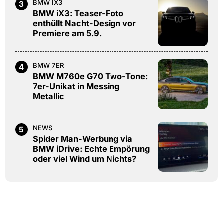
BMW IX3
3
BMW iX3: Teaser-Foto
enthüllt Nacht-Design vor
Premiere am 5.9.
BMW 7ER
4
BMW M760e G70 Two-Tone:
7er-Unikat in Messing
Metallic
NEWS
5
Spider Man-Werbung via
BMW iDrive: Echte Empörung
oder viel Wind um Nichts?