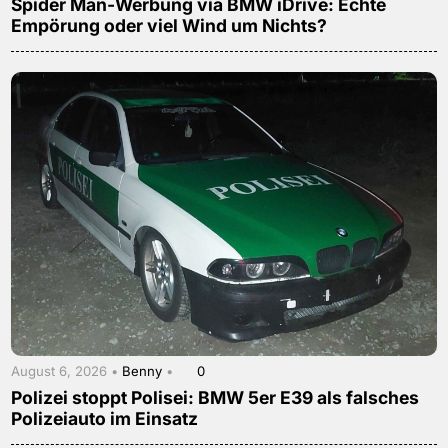
Spider Man-Werbung via BMW iDrive: Echte
Empörung oder viel Wind um Nichts?
August 6, 2026 •
Benny
•
0
Polizei stoppt Polisei: BMW 5er E39 als falsches
Polizeiauto im Einsatz