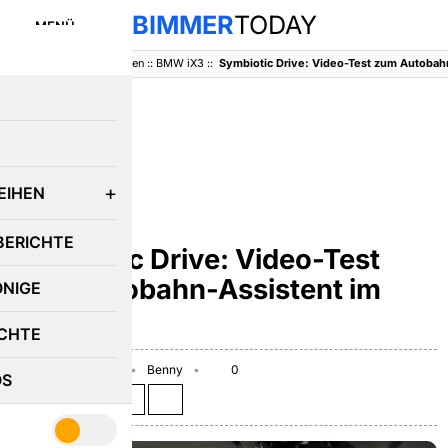
BIMMER
TODAY
MENÜ
BimmerToday
::
Baureihen
::
BMW iX3
::
E
EIHEN
BMW IX3
BERICHTE
Symbiotic Drive: Video-Test
zum Autobahn-Assistent im
ÖNIGE
BMW iX3
CHTE
December 4, 2025
Benny
0
OS
Teilen auf: