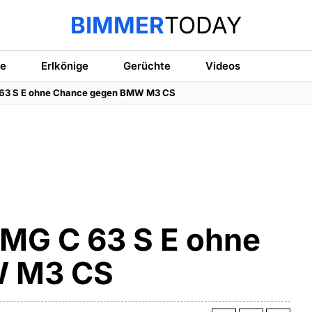
BIMMER
TODAY
te
Erlkönige
Gerüchte
Videos
63 S E ohne Chance gegen BMW M3 CS
MG C 63 S E ohne
W M3 CS