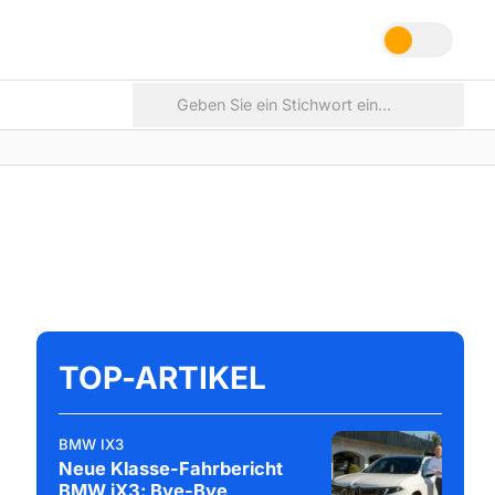
TOP-ARTIKEL
BMW IX3
Neue Klasse-Fahrbericht
BMW iX3: Bye-Bye,