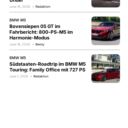
Under
June 19, 2026
Redaktion
BMW M5
Bovensiepen 05 GT im
Fahrbericht: 800-PS-M5 im
Harmonie-Modus
June 18, 2026
Benny
BMW M5
Südstaaten-Roadtrip im BMW M5
Touring: Family Office mit 727 PS
June 1, 2026
Redaktion