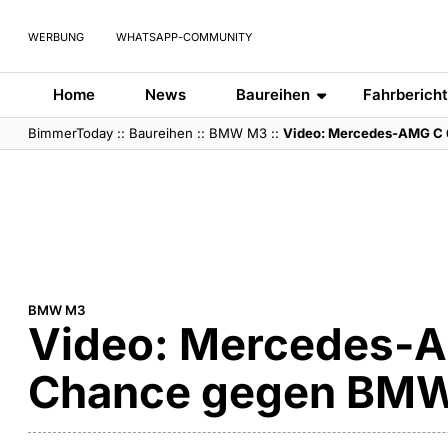
WERBUNG
WHATSAPP-COMMUNITY
Home
News
Baureihen
Fahrberich
BimmerToday
::
Baureihen
::
BMW M3
::
Video: Mercedes-AMG C 
BMW M3
Video: Mercedes-A
Chance gegen BM