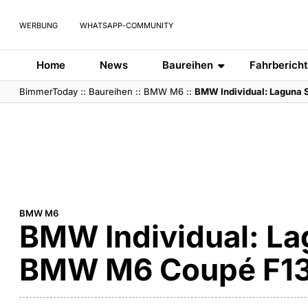
WERBUNG
WHATSAPP-COMMUNITY
Home
News
Baureihen
Fahrberich
BimmerToday
::
Baureihen
::
BMW M6
::
BMW Individual: Laguna 
BMW M6
BMW Individual: La
BMW M6 Coupé F13