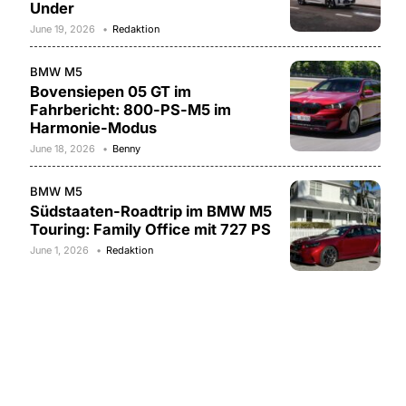
Under
June 19, 2026
Redaktion
BMW M5
Bovensiepen 05 GT im
Fahrbericht: 800-PS-M5 im
Harmonie-Modus
June 18, 2026
Benny
BMW M5
Südstaaten-Roadtrip im BMW M5
Touring: Family Office mit 727 PS
June 1, 2026
Redaktion