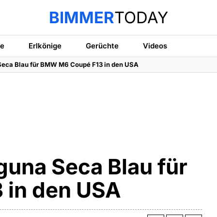
BIMMER
TODAY
te
Erlkönige
Gerüchte
Videos
Seca Blau für BMW M6 Coupé F13 in den USA
guna Seca Blau für
 in den USA