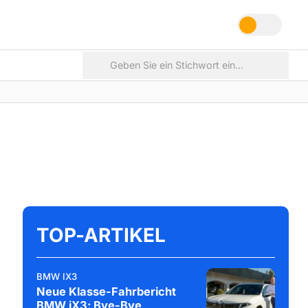
TOP-ARTIKEL
BMW IX3
Neue Klasse-Fahrbericht
BMW iX3: Bye-Bye,