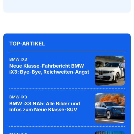
TOP-ARTIKEL
BMW IX3
Neue Klasse-Fahrbericht BMW
iX3: Bye-Bye, Reichweiten-Angst
BMW IX3
BMW iX3 NA5: Alle Bilder und
Infos zum Neue Klasse-SUV