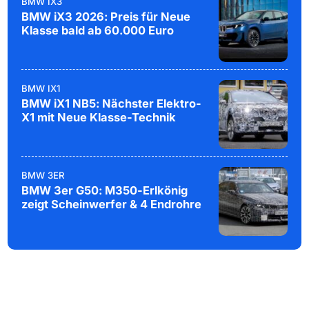
BMW IX3
BMW iX3 2026: Preis für Neue
Klasse bald ab 60.000 Euro
BMW IX1
BMW iX1 NB5: Nächster Elektro-
X1 mit Neue Klasse-Technik
BMW 3ER
BMW 3er G50: M350-Erlkönig
zeigt Scheinwerfer & 4 Endrohre