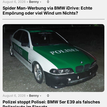
August 6, 2026 •
Benny
•
0
Spider Man-Werbung via BMW iDrive: Echte
Empörung oder viel Wind um Nichts?
August 6, 2026 •
Benny
•
0
Polizei stoppt Polisei: BMW 5er E39 als falsches
Polizeiauto im Einsatz