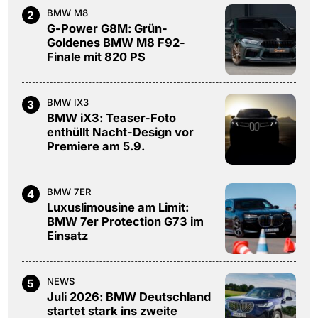
BMW M8
2
G-Power G8M: Grün-
Goldenes BMW M8 F92-
Finale mit 820 PS
BMW IX3
3
BMW iX3: Teaser-Foto
enthüllt Nacht-Design vor
Premiere am 5.9.
BMW 7ER
4
Luxuslimousine am Limit:
BMW 7er Protection G73 im
Einsatz
NEWS
5
Juli 2026: BMW Deutschland
startet stark ins zweite