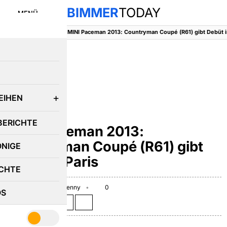
BIMMER
TODAY
MENÜ
BimmerToday
::
MINI
::
E
EIHEN
MINI
BERICHTE
MINI Paceman 2013:
Countryman Coupé (R61) gibt
ÖNIGE
Debüt in Paris
CHTE
August 6, 2012
Benny
0
OS
Teilen auf: