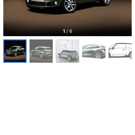
1
/
6