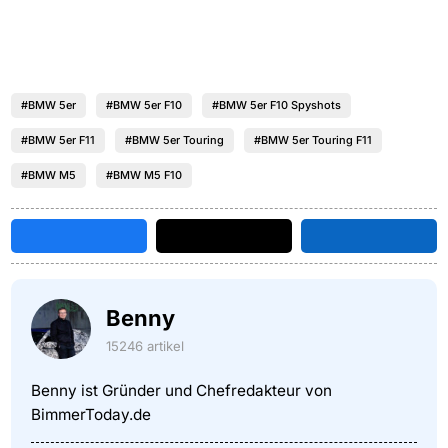
#BMW 5er
#BMW 5er F10
#BMW 5er F10 Spyshots
#BMW 5er F11
#BMW 5er Touring
#BMW 5er Touring F11
#BMW M5
#BMW M5 F10
Benny
15246 artikel
Benny ist Gründer und Chefredakteur von
BimmerToday.de