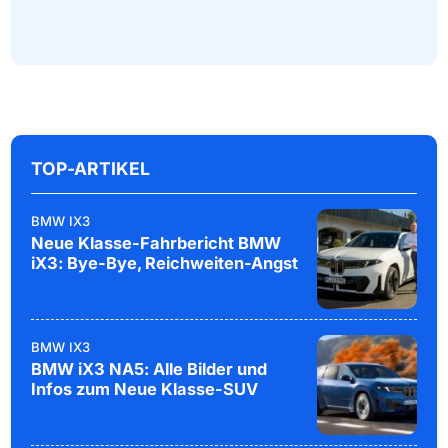
TOP-ARTIKEL
BMW IX3
Neue Klasse-Fahrbericht BMW
iX3: Bye-Bye, Reichweiten-Angst
BMW IX3
BMW iX3 NA5: Alle Bilder und
Infos zum Neue Klasse-SUV