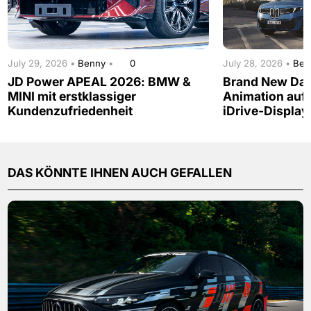
July 29, 2026 •
Benny
•
0
July 28, 2026 •
Be
JD Power APEAL 2026: BMW &
Brand New Day
MINI mit erstklassiger
Animation auf
Kundenzufriedenheit
iDrive-Display
DAS KÖNNTE IHNEN AUCH GEFALLEN