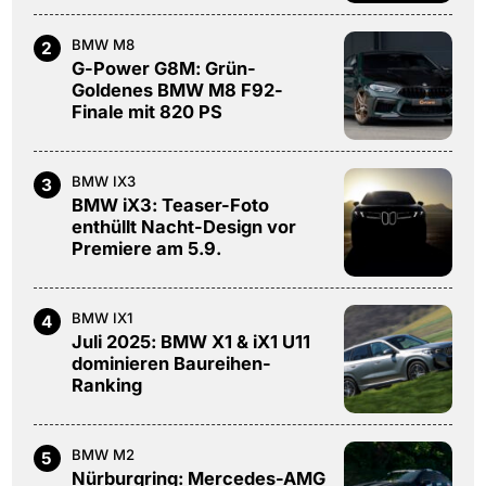
BMW M8
2
G-Power G8M: Grün-
Goldenes BMW M8 F92-
Finale mit 820 PS
BMW IX3
3
BMW iX3: Teaser-Foto
enthüllt Nacht-Design vor
Premiere am 5.9.
BMW IX1
4
Juli 2025: BMW X1 & iX1 U11
dominieren Baureihen-
Ranking
BMW M2
5
Nürburgring: Mercedes-AMG