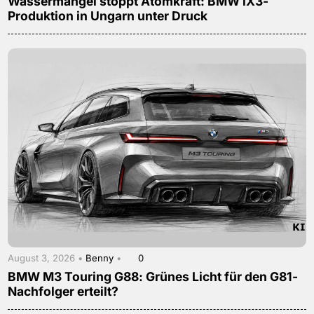
Wassermangel stoppt Atomkraft: BMW iX3-
Produktion in Ungarn unter Druck
August 3, 2026 •
Benny
•
0
BMW M3 Touring G88: Grünes Licht für den G81-
Nachfolger erteilt?