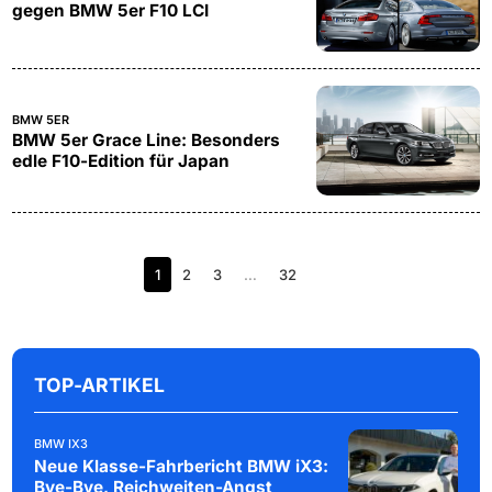
gegen BMW 5er F10 LCI
BMW 5ER
BMW 5er Grace Line: Besonders
edle F10-Edition für Japan
1
2
3
…
32
TOP-ARTIKEL
BMW IX3
Neue Klasse-Fahrbericht BMW iX3:
Bye-Bye, Reichweiten-Angst