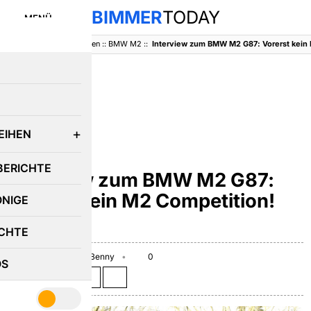
BIMMER
TODAY
MENÜ
BimmerToday
::
Baureihen
::
BMW M2
::
E
EIHEN
BMW M2
BERICHTE
Interview zum BMW M2 G87:
Vorerst kein M2 Competition!
ÖNIGE
[Update]
CHTE
March 14, 2023
Benny
0
OS
Teilen auf: