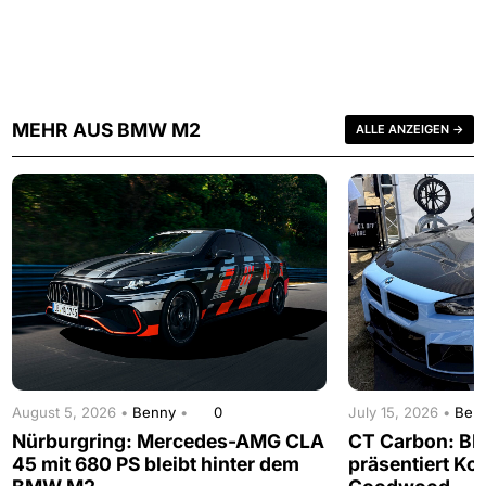
MEHR AUS BMW M2
ALLE ANZEIGEN →
August 5, 2026 •
Benny
•
0
July 15, 2026 •
Ben
Nürburgring: Mercedes-AMG CLA
CT Carbon: B
45 mit 680 PS bleibt hinter dem
präsentiert Koh