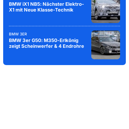
BMW iX1 NB5: Nächster Elektro-
X1 mit Neue Klasse-Technik
BMW 3ER
BMW 3er G50: M350-Erlkönig
zeigt Scheinwerfer & 4 Endrohre