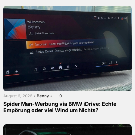
August 6, 2026 •
Benny
•
0
Spider Man-Werbung via BMW iDrive: Echte
Empörung oder viel Wind um Nichts?