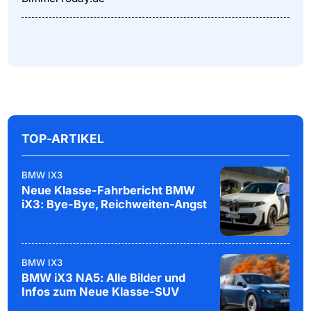
TOP-ARTIKEL
BMW IX3
Neue Klasse-Fahrbericht BMW
iX3: Bye-Bye, Reichweiten-Angst
BMW IX3
BMW iX3 NA5: Alle Bilder und
Infos zum Neue Klasse-SUV