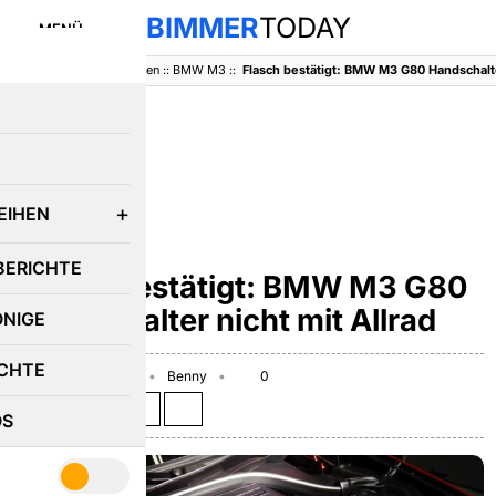
BIMMER
TODAY
MENÜ
BimmerToday
::
Baureihen
::
BMW M3
::
Flasch bestätigt: BMW M3 G80 Handschalter
E
EIHEN
BMW M3
BERICHTE
Flasch bestätigt: BMW M3 G80
Handschalter nicht mit Allrad
ÖNIGE
CHTE
November 25, 2019
Benny
0
Teilen auf:
OS