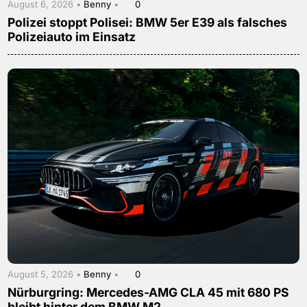
August 6, 2026 •
Benny
•
0
Polizei stoppt Polisei: BMW 5er E39 als falsches
Polizeiauto im Einsatz
August 5, 2026 •
Benny
•
0
Nürburgring: Mercedes-AMG CLA 45 mit 680 PS
bleibt hinter dem BMW M2