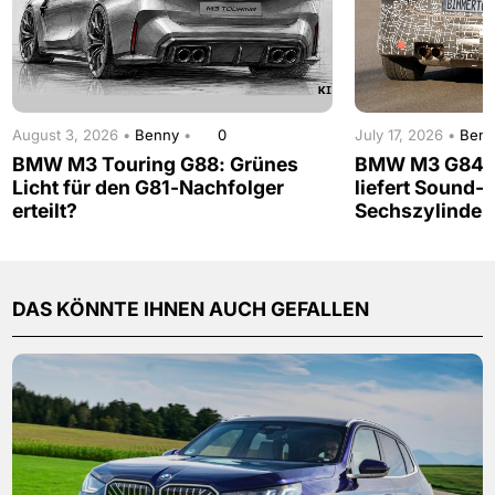
August 3, 2026 •
Benny
•
0
July 17, 2026 •
Ben
BMW M3 Touring G88: Grünes
BMW M3 G84: 
Licht für den G81-Nachfolger
liefert Sound-
erteilt?
Sechszylinder
DAS KÖNNTE IHNEN AUCH GEFALLEN