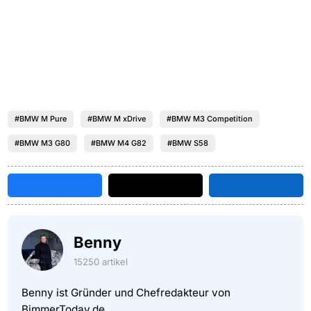
#BMW M Pure
#BMW M xDrive
#BMW M3 Competition
#BMW M3 G80
#BMW M4 G82
#BMW S58
Benny
15250 artikel
Benny ist Gründer und Chefredakteur von
BimmerToday.de