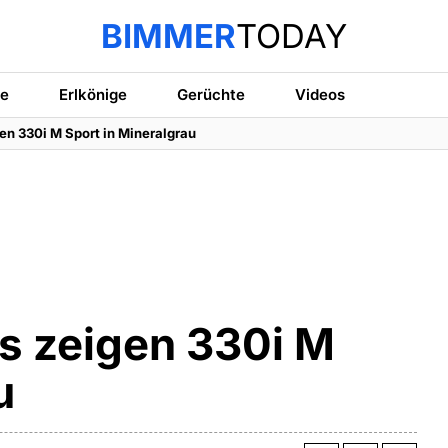
BIMMER
TODAY
te
Erlkönige
Gerüchte
Videos
n 330i M Sport in Mineralgrau
s zeigen 330i M
u