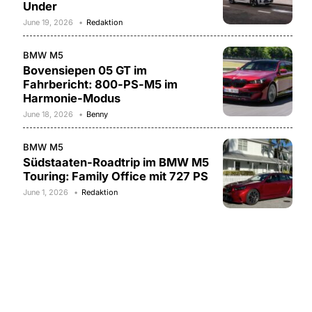
Under
June 19, 2026
Redaktion
BMW M5
Bovensiepen 05 GT im
Fahrbericht: 800-PS-M5 im
Harmonie-Modus
June 18, 2026
Benny
BMW M5
Südstaaten-Roadtrip im BMW M5
Touring: Family Office mit 727 PS
June 1, 2026
Redaktion