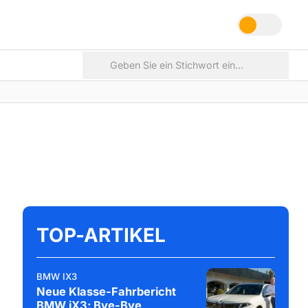
TOP-ARTIKEL
BMW IX3
Neue Klasse-Fahrbericht
BMW iX3: Bye-Bye,