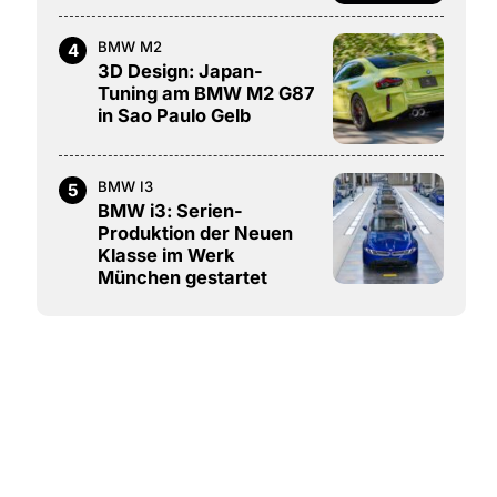
BMW M2
4
3D Design: Japan-
Tuning am BMW M2 G87
in Sao Paulo Gelb
BMW I3
5
BMW i3: Serien-
Produktion der Neuen
Klasse im Werk
München gestartet