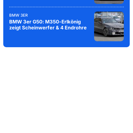
BMW 3ER
BMW 3er G50: M350-Erlkönig
zeigt Scheinwerfer & 4 Endrohre