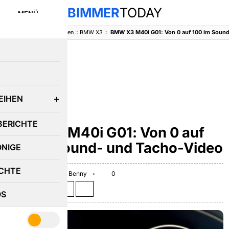
BIMMER
TODAY
MENÜ
BimmerToday
::
Baureihen
::
BMW X3
::
BMW X3 M40i G01: Von 0 auf 100 im Soun
E
EIHEN
BMW X3
BERICHTE
BMW X3 M40i G01: Von 0 auf
100 im Sound- und Tacho-Video
ÖNIGE
CHTE
October 17, 2017
Benny
0
Teilen auf:
OS