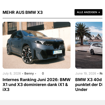
MEHR AUS BMW X3
ALLE ANZEIGEN →
July 8, 2026 •
Benny
•
0
June 19, 2026 •
Red
Internes Ranking Juni 2026: BMW
BMW X3 40d im
X1 und X3 dominieren dank iX1 &
punktet der Di
iX3
Under