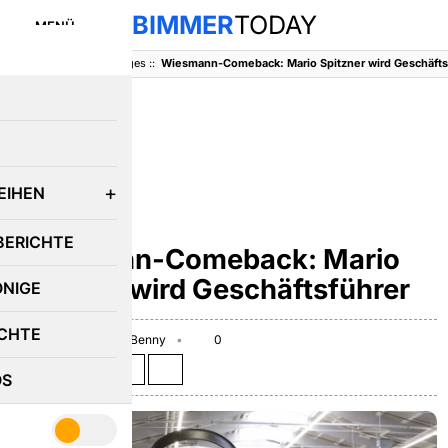
BIMMER
TODAY
MENÜ
BimmerToday
::
Sonstiges
::
Wiesmann-Comeback: Mario Spitzner wird Geschäfts
E
EIHEN
SONSTIGES
BERICHTE
Wiesmann-Comeback: Mario
Spitzner wird Geschäftsführer
ÖNIGE
CHTE
October 5, 2016
Benny
0
Teilen auf:
OS