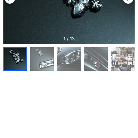
1
/
13