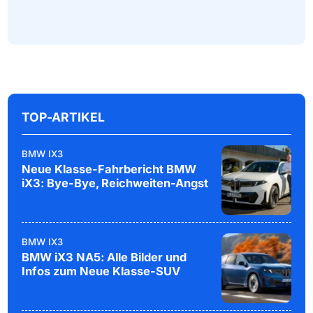
TOP-ARTIKEL
BMW IX3
Neue Klasse-Fahrbericht BMW
iX3: Bye-Bye, Reichweiten-Angst
BMW IX3
BMW iX3 NA5: Alle Bilder und
Infos zum Neue Klasse-SUV