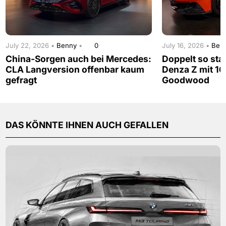
July 22, 2026 •
Benny
•
0
July 16, 2026 •
Ben
China-Sorgen auch bei Mercedes:
Doppelt so sta
CLA Langversion offenbar kaum
Denza Z mit 16
gefragt
Goodwood
DAS KÖNNTE IHNEN AUCH GEFALLEN