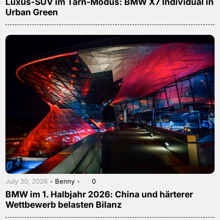
Luxus-SUV im Tarn-Modus: BMW X7 Individual in
Urban Green
July 30, 2026 •
Benny
•
0
BMW im 1. Halbjahr 2026: China und härterer
Wettbewerb belasten Bilanz