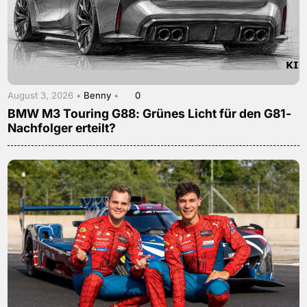
August 3, 2026 •
Benny
•
0
BMW M3 Touring G88: Grünes Licht für den G81-
Nachfolger erteilt?