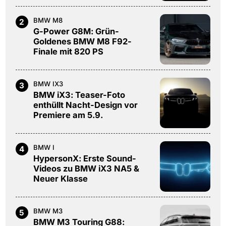
BMW M8
2
G-Power G8M: Grün-
Goldenes BMW M8 F92-
Finale mit 820 PS
BMW IX3
3
BMW iX3: Teaser-Foto
enthüllt Nacht-Design vor
Premiere am 5.9.
BMW I
4
HypersonX: Erste Sound-
Videos zu BMW iX3 NA5 &
Neuer Klasse
BMW M3
5
BMW M3 Touring G88: