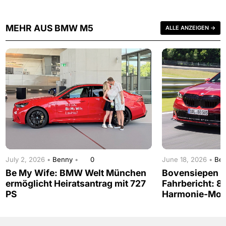
MEHR AUS BMW M5
ALLE ANZEIGEN →
July 2, 2026 •
Benny
•
0
June 18, 2026 •
Be
Be My Wife: BMW Welt München
Bovensiepen 0
ermöglicht Heiratsantrag mit 727
Fahrbericht: 
PS
Harmonie-Mo