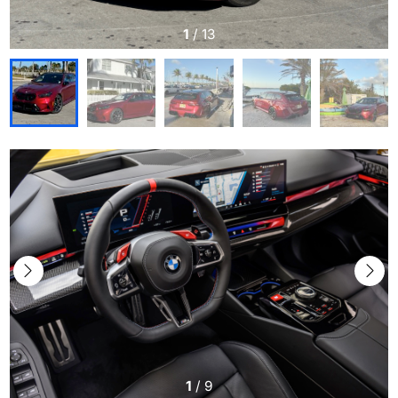
1
/
13
1
/
9