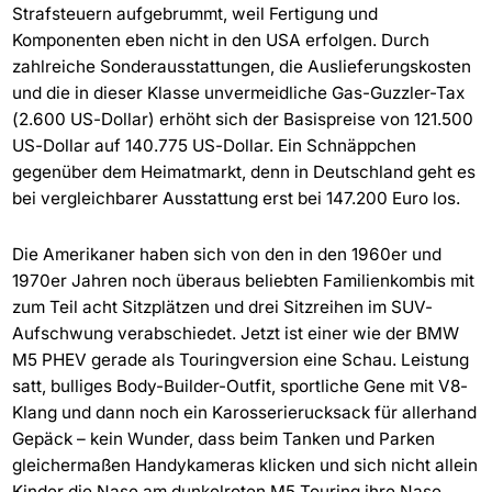
Strafsteuern aufgebrummt, weil Fertigung und
Komponenten eben nicht in den USA erfolgen. Durch
zahlreiche Sonderausstattungen, die Auslieferungskosten
und die in dieser Klasse unvermeidliche Gas-Guzzler-Tax
(2.600 US-Dollar) erhöht sich der Basispreise von 121.500
US-Dollar auf 140.775 US-Dollar. Ein Schnäppchen
gegenüber dem Heimatmarkt, denn in Deutschland geht es
bei vergleichbarer Ausstattung erst bei 147.200 Euro los.
Die Amerikaner haben sich von den in den 1960er und
1970er Jahren noch überaus beliebten Familienkombis mit
zum Teil acht Sitzplätzen und drei Sitzreihen im SUV-
Aufschwung verabschiedet. Jetzt ist einer wie der BMW
M5 PHEV gerade als Touringversion eine Schau. Leistung
satt, bulliges Body-Builder-Outfit, sportliche Gene mit V8-
Klang und dann noch ein Karosserierucksack für allerhand
Gepäck – kein Wunder, dass beim Tanken und Parken
gleichermaßen Handykameras klicken und sich nicht allein
Kinder die Nase am dunkelroten M5 Touring ihre Nase