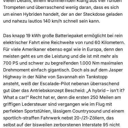
vielen Details, einem wummernden Klang aus vier runden
Trompeten und überraschend wenig daran, dass es sich
um einen Hybriden handelt, der an der Steckdose geladen
und nahezu lautlos 140 km/h schnell sein kann.
Das knapp 19 kWh große Batteriepaket ermöglicht bei rein
elektrischer Fahrt eine Reichweite von rund 60 Kilometern.
Für viele Amerikaner ebenso egal wie in Europa, denn den
meisten geht es um die Leistung und die ist mit mehr als
700 PS und schwer zu begreifenden 1.000 Nm maximalen
Drehmoment einfach gigantisch. Doch als auf dem Jasper
Highway in der Nähe von Savannah ein Tankstopp
ansteht, weiß der Escalade-Pilot nebenan überraschend
gut über das Antriebskonzept Bescheid: „A hybrid – isn’t it?
What a car!“ Recht hat er, denn die ersten 250 Meilen am
griffigen Ledersteuer sind vergangen wie im Flug mit
perfekten Sportstühlen, lässigem Countrysound und einem
sportlich-straffen Fahrwerk nebst 20-/21-Zöllern, das
selbst auf der bisweilen zerborstenen Interstate 95 nicht