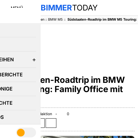
BIMMER
TODAY
MENÜ
BimmerToday
::
Baureihen
::
BMW M5
::
E
EIHEN
BMW M5
BERICHTE
Südstaaten-Roadtrip im BMW
M5 Touring: Family Office mit
ÖNIGE
727 PS
CHTE
June 1, 2026
Redaktion
0
OS
Teilen auf: