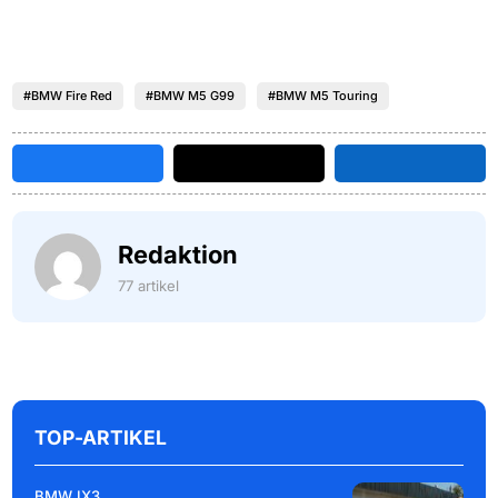
#BMW Fire Red
#BMW M5 G99
#BMW M5 Touring
Redaktion
77 artikel
TOP-ARTIKEL
BMW IX3