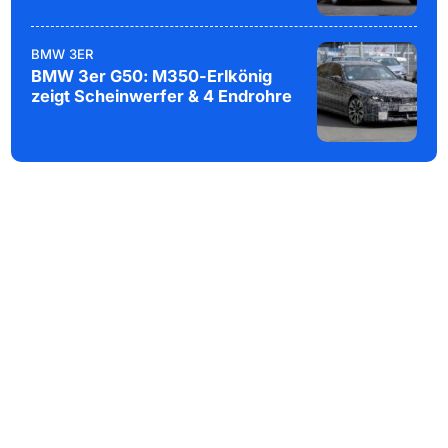
BMW 3ER
BMW 3er G50: M350-Erlkönig
zeigt Scheinwerfer & 4 Endrohre