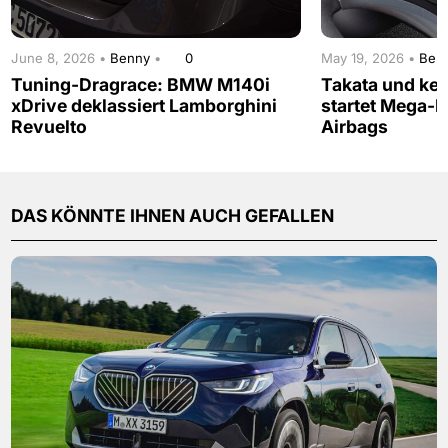
June 8, 2026 •
Benny
•
0
May 19, 2026 •
Ben
Tuning-Dragrace: BMW M140i
Takata und ke
xDrive deklassiert Lamborghini
startet Mega-R
Revuelto
Airbags
DAS KÖNNTE IHNEN AUCH GEFALLEN