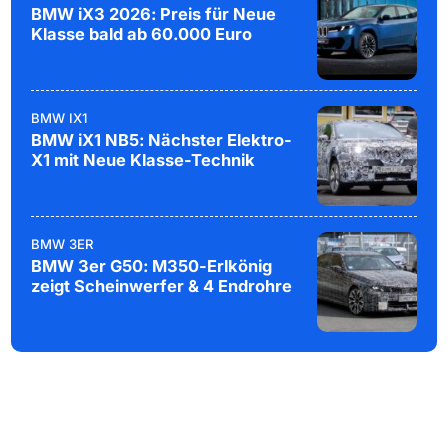
BMW iX3 2026: Preis für Neue
Klasse bald ab 60.000 Euro
BMW IX1
BMW iX1 NB5: Nächster Elektro-
X1 mit Neue Klasse-Technik
BMW 3ER
BMW 3er G50: M350-Erlkönig
zeigt Scheinwerfer & 4 Endrohre