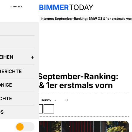
BIMMER
TODAY
MENÜ
BimmerToday
::
News
::
Internes September-Ranking: BMW X3 & 1er erstmals vor
E
EIHEN
BMW 1ER
BERICHTE
Internes September-Ranking:
BMW X3 & 1er erstmals vorn
ÖNIGE
CHTE
October 10, 2025
Benny
0
Teilen auf:
OS