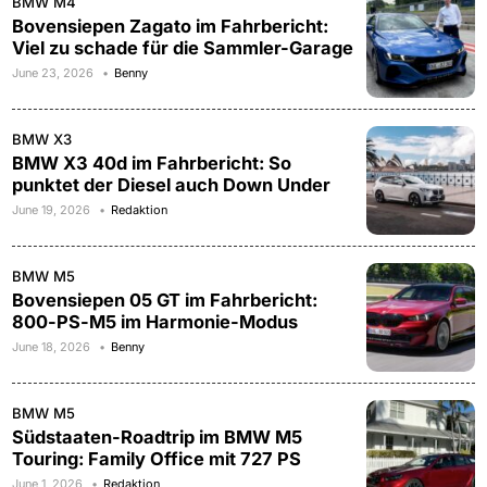
BMW M4
Bovensiepen Zagato im Fahrbericht:
Viel zu schade für die Sammler-Garage
June 23, 2026
Benny
BMW X3
BMW X3 40d im Fahrbericht: So
punktet der Diesel auch Down Under
June 19, 2026
Redaktion
BMW M5
Bovensiepen 05 GT im Fahrbericht:
800-PS-M5 im Harmonie-Modus
June 18, 2026
Benny
BMW M5
Südstaaten-Roadtrip im BMW M5
Touring: Family Office mit 727 PS
June 1, 2026
Redaktion