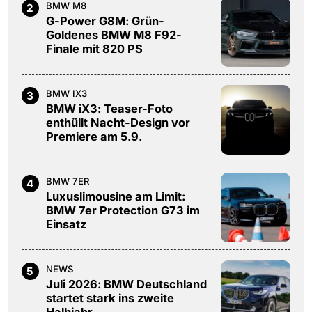
BMW M8
2
G-Power G8M: Grün-
Goldenes BMW M8 F92-
Finale mit 820 PS
BMW IX3
3
BMW iX3: Teaser-Foto
enthüllt Nacht-Design vor
Premiere am 5.9.
BMW 7ER
4
Luxuslimousine am Limit:
BMW 7er Protection G73 im
Einsatz
NEWS
5
Juli 2026: BMW Deutschland
startet stark ins zweite