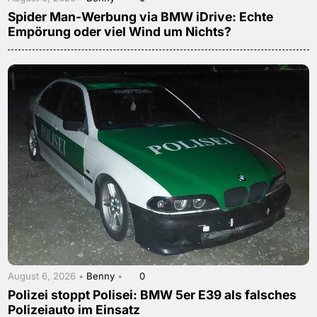
Spider Man-Werbung via BMW iDrive: Echte
Empörung oder viel Wind um Nichts?
August 6, 2026 •
Benny
•
0
Polizei stoppt Polisei: BMW 5er E39 als falsches
Polizeiauto im Einsatz