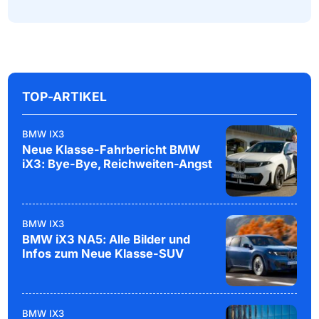
TOP-ARTIKEL
BMW IX3
Neue Klasse-Fahrbericht BMW
iX3: Bye-Bye, Reichweiten-Angst
BMW IX3
BMW iX3 NA5: Alle Bilder und
Infos zum Neue Klasse-SUV
BMW IX3