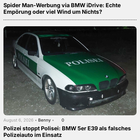
Spider Man-Werbung via BMW iDrive: Echte
Empörung oder viel Wind um Nichts?
August 6, 2026 •
Benny
•
0
Polizei stoppt Polisei: BMW 5er E39 als falsches
Polizeiauto im Einsatz