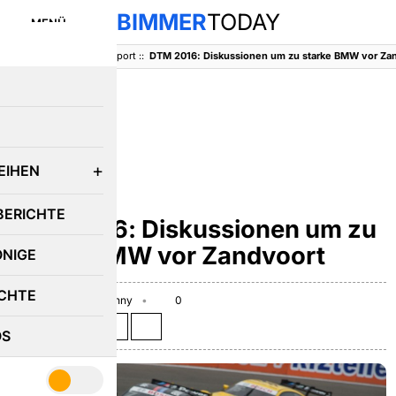
BIMMER
TODAY
MENÜ
BimmerToday
::
Motorsport
::
DTM 2016: Diskussionen um zu starke BMW vor Za
E
EIHEN
MOTORSPORT
BERICHTE
DTM 2016: Diskussionen um zu
starke BMW vor Zandvoort
ÖNIGE
CHTE
July 14, 2016
Benny
0
Teilen auf:
OS