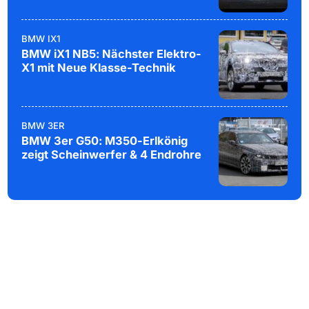
BMW IX1
BMW iX1 NB5: Nächster Elektro-
X1 mit Neue Klasse-Technik
BMW 3ER
BMW 3er G50: M350-Erlkönig
zeigt Scheinwerfer & 4 Endrohre