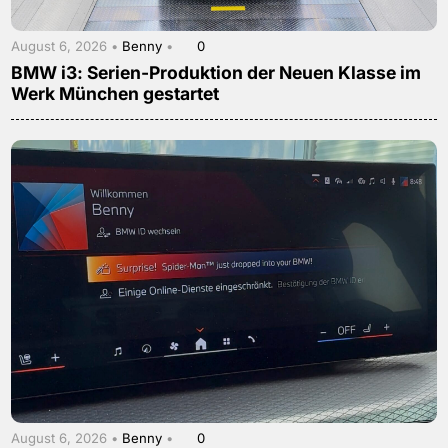
August 6, 2026 •
Benny
•
0
BMW i3: Serien-Produktion der Neuen Klasse im
Werk München gestartet
August 6, 2026 •
Benny
•
0