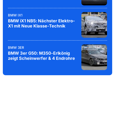
BMW IX1
BMW iX1 NB5: Nächster Elektro-
X1 mit Neue Klasse-Technik
BMW 3ER
BMW 3er G50: M350-Erlkönig
zeigt Scheinwerfer & 4 Endrohre