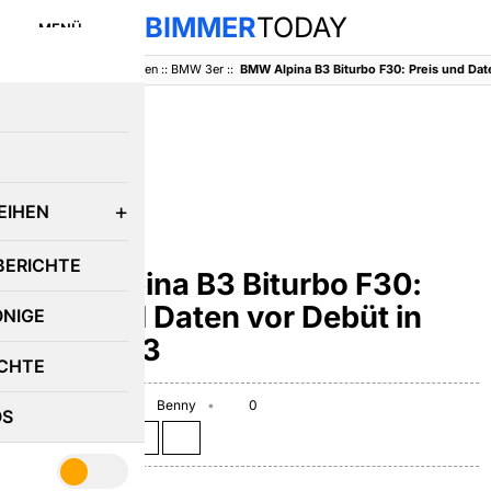
BIMMER
TODAY
MENÜ
BimmerToday
::
Baureihen
::
BMW 3er
::
E
EIHEN
BMW 3ER
BERICHTE
BMW Alpina B3 Biturbo F30:
Preis und Daten vor Debüt in
ÖNIGE
Genf 2013
CHTE
February 28, 2013
Benny
0
OS
Teilen auf: