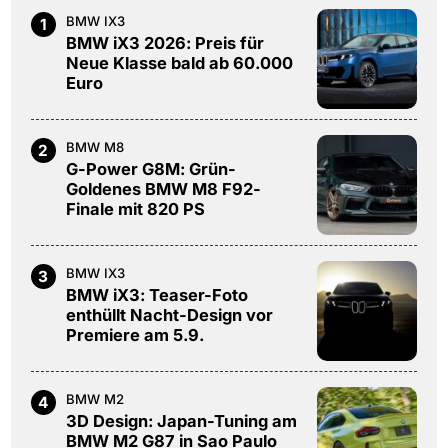
BMW IX3
1
BMW iX3 2026: Preis für
Neue Klasse bald ab 60.000
Euro
BMW M8
2
G-Power G8M: Grün-
Goldenes BMW M8 F92-
Finale mit 820 PS
BMW IX3
3
BMW iX3: Teaser-Foto
enthüllt Nacht-Design vor
Premiere am 5.9.
BMW M2
4
3D Design: Japan-Tuning am
BMW M2 G87 in Sao Paulo