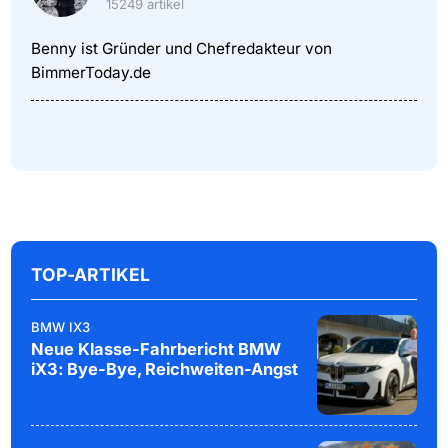
15249 artikel
Benny ist Gründer und Chefredakteur von
BimmerToday.de
TOP-ARTIKEL
BMW IX3
Neue Klasse-Fahrbericht BMW
iX3: Bye-Bye, Reichweiten-Angst