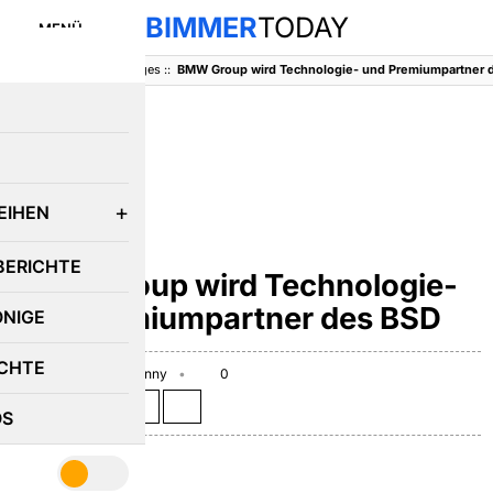
BIMMER
TODAY
MENÜ
BimmerToday
::
Sonstiges
::
BMW Group wird Technologie- und Premiumpartner 
E
EIHEN
SONSTIGES
BERICHTE
BMW Group wird Technologie-
und Premiumpartner des BSD
ÖNIGE
CHTE
July 22, 2010
Benny
0
Teilen auf:
OS