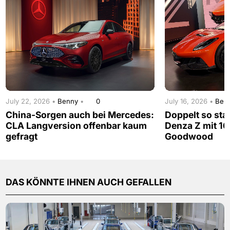
July 22, 2026 •
Benny
•
0
July 16, 2026 •
Ben
China-Sorgen auch bei Mercedes:
Doppelt so sta
CLA Langversion offenbar kaum
Denza Z mit 16
gefragt
Goodwood
DAS KÖNNTE IHNEN AUCH GEFALLEN