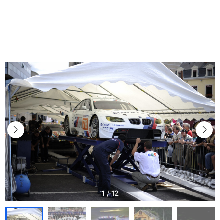
1
/
12