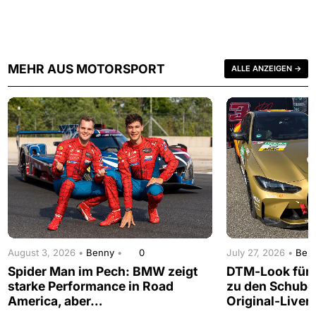
MEHR AUS MOTORSPORT
ALLE ANZEIGEN →
August 3, 2026 •
Benny
•
0
July 27, 2026 •
Ben
Spider Man im Pech: BMW zeigt
DTM-Look für d
starke Performance in Road
zu den Schub
America, aber…
Original-Liver