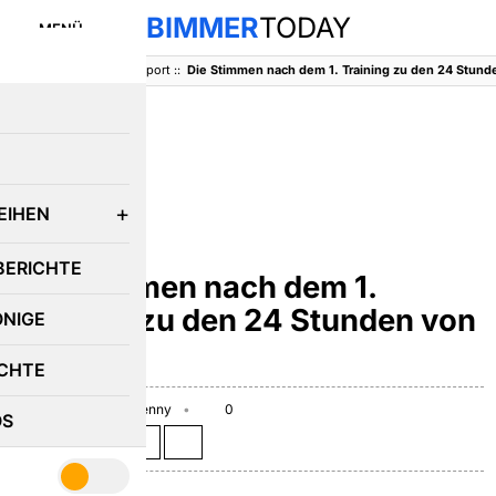
BIMMER
TODAY
MENÜ
BimmerToday
::
Motorsport
::
E
EIHEN
MOTORSPORT
BERICHTE
Die Stimmen nach dem 1.
Training zu den 24 Stunden von
ÖNIGE
Le Mans
CHTE
June 10, 2010
Benny
0
OS
Teilen auf: