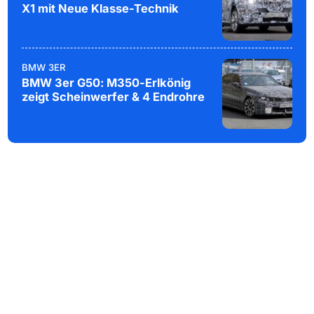
X1 mit Neue Klasse-Technik
BMW 3ER
BMW 3er G50: M350-Erlkönig
zeigt Scheinwerfer & 4 Endrohre