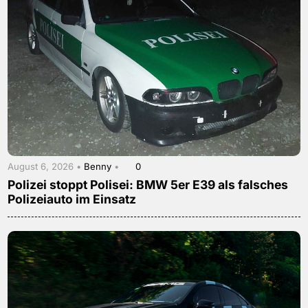
August 6, 2026 •
Benny
•
0
Polizei stoppt Polisei: BMW 5er E39 als falsches
Polizeiauto im Einsatz