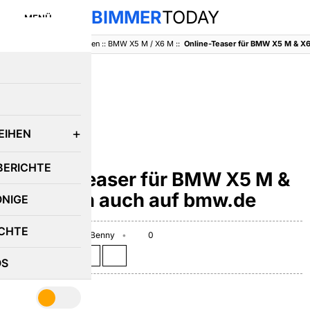
BIMMER
TODAY
MENÜ
BimmerToday
::
Baureihen
::
BMW X5 M / X6 M
::
Online-Teaser für BMW X5 M & X
E
EIHEN
BMW X5 M / X6 M
BERICHTE
Online-Teaser für BMW X5 M &
X6 M nun auch auf bmw.de
ÖNIGE
CHTE
March 10, 2009
Benny
0
Teilen auf:
OS