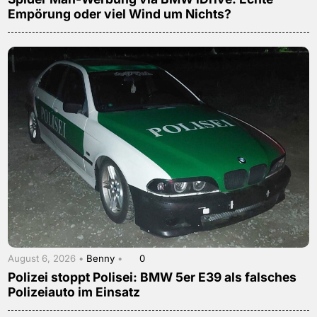
Empörung oder viel Wind um Nichts?
August 6, 2026 •
Benny
•
0
Polizei stoppt Polisei: BMW 5er E39 als falsches
Polizeiauto im Einsatz