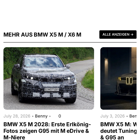
MEHR AUS BMW X5 M / X6 M
ALLE ANZEIGEN →
July 28, 2026 •
Benny
•
0
July 3, 2026 •
Ben
BMW X5 M 2028: Erste Erlkönig-
BMW X5 M: Wi
Fotos zeigen G95 mit M eDrive &
deutet Tuning-
M-Niere
& G95 an