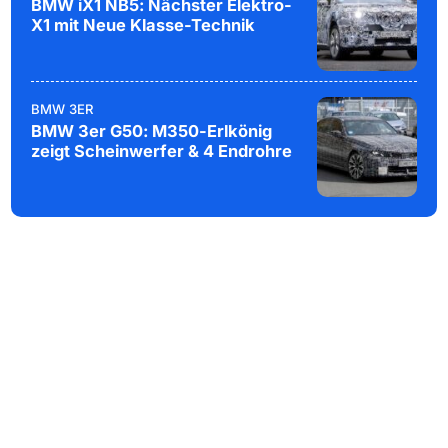
BMW iX1 NB5: Nächster Elektro-
X1 mit Neue Klasse-Technik
BMW 3ER
BMW 3er G50: M350-Erlkönig
zeigt Scheinwerfer & 4 Endrohre