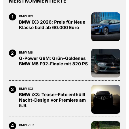
MEISTKOMMENTIERTE
1
BMW IX3
BMW iX3 2026: Preis für Neue
Klasse bald ab 60.000 Euro
2
BMW M8
G-Power G8M: Grün-Goldenes
BMW M8 F92-Finale mit 820 PS
3
BMW IX3
BMW iX3: Teaser-Foto enthüllt
Nacht-Design vor Premiere am
5.9.
4
BMW 7ER