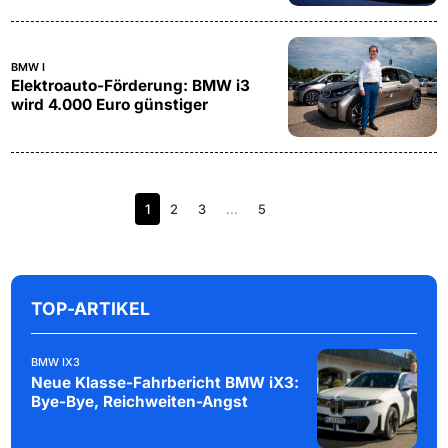
BMW I
Elektroauto-Förderung: BMW i3
wird 4.000 Euro günstiger
1
2
3
…
5
TOP-ARTIKEL
BMW IX3
Neue Klasse-Fahrbericht BMW iX3:
Bye-Bye, Reichweiten-Angst