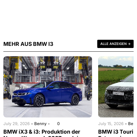
MEHR AUS BMW I3
ALLE ANZEIGEN →
July 29, 2026 •
Benny
•
0
July 15, 2026 •
Ben
BMW iX3 & i3: Produktion der
BMW i3 Touring