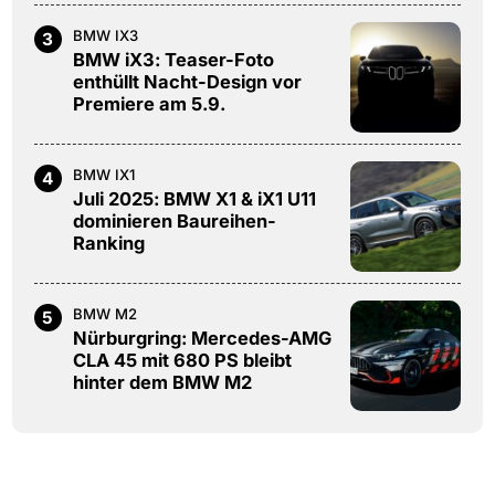
BMW IX3
3
BMW iX3: Teaser-Foto
enthüllt Nacht-Design vor
Premiere am 5.9.
BMW IX1
4
Juli 2025: BMW X1 & iX1 U11
dominieren Baureihen-
Ranking
BMW M2
5
Nürburgring: Mercedes-AMG
CLA 45 mit 680 PS bleibt
hinter dem BMW M2