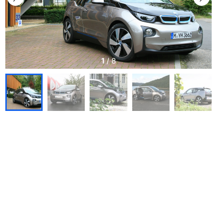
1
/
8