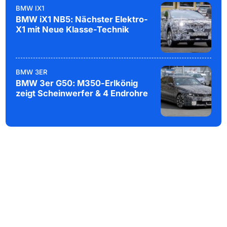
BMW IX1
BMW iX1 NB5: Nächster Elektro-
X1 mit Neue Klasse-Technik
BMW 3ER
BMW 3er G50: M350-Erlkönig
zeigt Scheinwerfer & 4 Endrohre