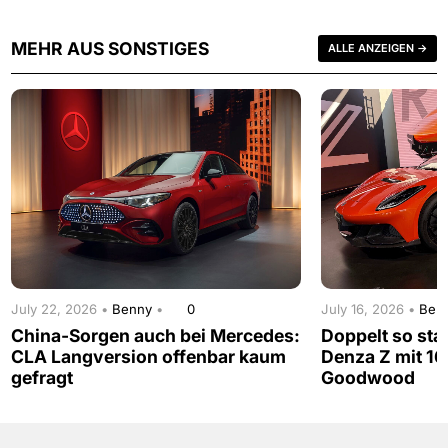
MEHR AUS SONSTIGES
ALLE ANZEIGEN →
July 22, 2026 •
Benny
•
0
July 16, 2026 •
Ben
China-Sorgen auch bei Mercedes:
Doppelt so sta
CLA Langversion offenbar kaum
Denza Z mit 16
gefragt
Goodwood