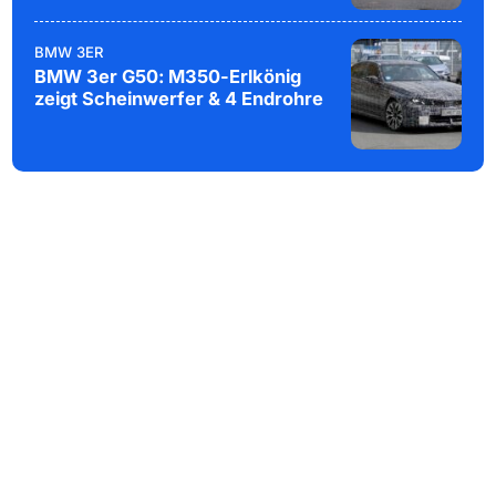
BMW 3ER
BMW 3er G50: M350-Erlkönig
zeigt Scheinwerfer & 4 Endrohre