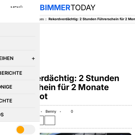
BIMMER
TODAY
MENÜ
BimmerToday
::
Sonstiges
::
E
EIHEN
SONSTIGES
BERICHTE
Rekordverdächtig: 2 Stunden
Führerschein für 2 Monate
ÖNIGE
Fahrverbot
CHTE
November 12, 2025
Benny
0
OS
Teilen auf: