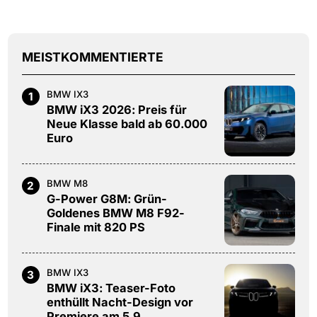
MEISTKOMMENTIERTE
BMW IX3
1
BMW iX3 2026: Preis für
Neue Klasse bald ab 60.000
Euro
BMW M8
2
G-Power G8M: Grün-
Goldenes BMW M8 F92-
Finale mit 820 PS
BMW IX3
3
BMW iX3: Teaser-Foto
enthüllt Nacht-Design vor
Premiere am 5.9.