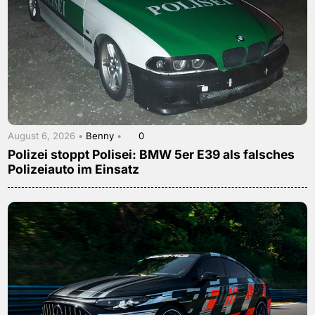
August 6, 2026 •
Benny
•
0
Polizei stoppt Polisei: BMW 5er E39 als falsches
Polizeiauto im Einsatz