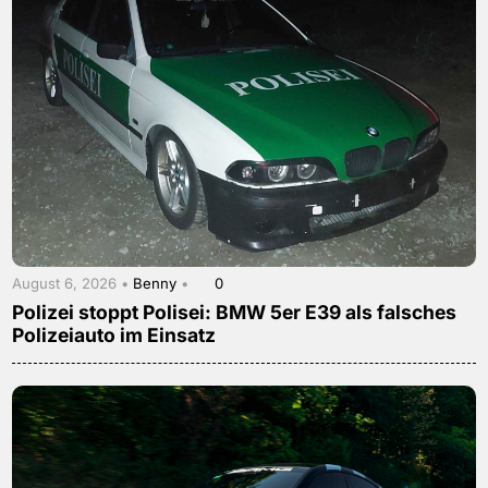
August 6, 2026 •
Benny
•
0
Polizei stoppt Polisei: BMW 5er E39 als falsches
Polizeiauto im Einsatz