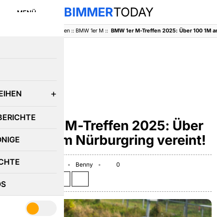
BIMMER
TODAY
MENÜ
BimmerToday
::
Baureihen
::
BMW 1er M
::
E
EIHEN
BMW 1ER M
BERICHTE
BMW 1er M-Treffen 2025: Über
100 1M am Nürburgring vereint!
ÖNIGE
CHTE
September 26, 2025
Benny
0
Teilen auf:
OS