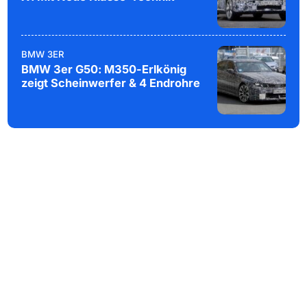
BMW 3ER
BMW 3er G50: M350-Erlkönig
zeigt Scheinwerfer & 4 Endrohre