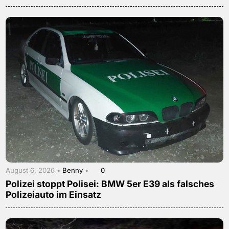
August 6, 2026 •
Benny
•
0
Polizei stoppt Polisei: BMW 5er E39 als falsches
Polizeiauto im Einsatz