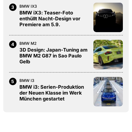
BMW IX3
3
BMW iX3: Teaser-Foto
enthüllt Nacht-Design vor
Premiere am 5.9.
BMW M2
4
3D Design: Japan-Tuning am
BMW M2 G87 in Sao Paulo
Gelb
BMW I3
5
BMW i3: Serien-Produktion
der Neuen Klasse im Werk
München gestartet