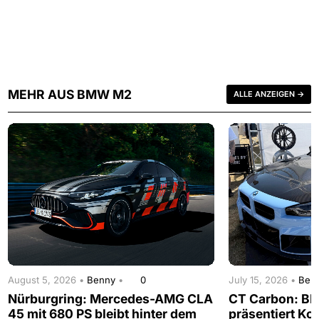
MEHR AUS BMW M2
ALLE ANZEIGEN →
August 5, 2026 •
Benny
•
0
July 15, 2026 •
Ben
Nürburgring: Mercedes-AMG CLA
CT Carbon: B
45 mit 680 PS bleibt hinter dem
präsentiert Koh