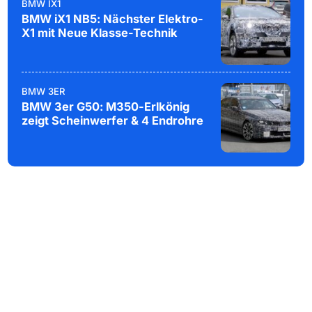
BMW IX1
BMW iX1 NB5: Nächster Elektro-
X1 mit Neue Klasse-Technik
BMW 3ER
BMW 3er G50: M350-Erlkönig
zeigt Scheinwerfer & 4 Endrohre