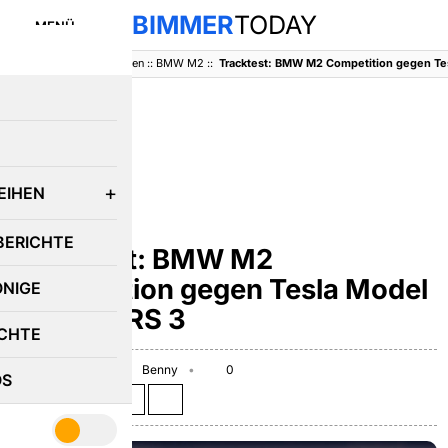
BIMMER
TODAY
MENÜ
BimmerToday
::
Baureihen
::
BMW M2
::
E
EIHEN
BMW M2
BERICHTE
Tracktest: BMW M2
Competition gegen Tesla Model
ÖNIGE
3 & Audi RS 3
CHTE
February 11, 2020
Benny
0
OS
Teilen auf: