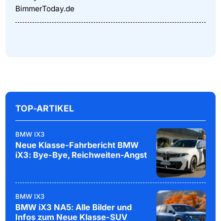
BimmerToday.de
TOP-ARTIKEL
BMW IX3
Neue Klasse-Fahrbericht BMW
iX3: Bye-Bye, Reichweiten-Angst
BMW IX3
BMW iX3 NA5: Alle Bilder und
Infos zum Neue Klasse-SUV