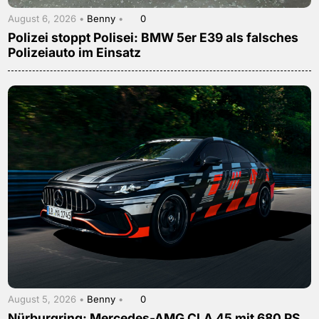
August 6, 2026 •
Benny
•
0
Polizei stoppt Polisei: BMW 5er E39 als falsches
Polizeiauto im Einsatz
August 5, 2026 •
Benny
•
0
Nürburgring: Mercedes-AMG CLA 45 mit 680 PS