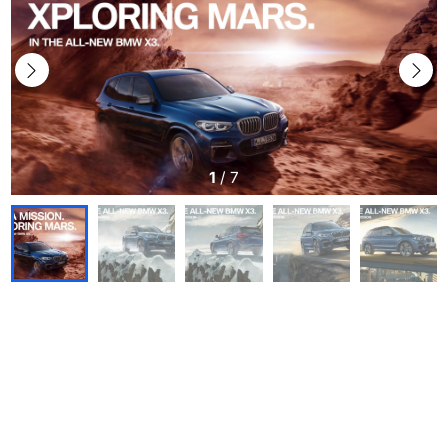
1
/
7