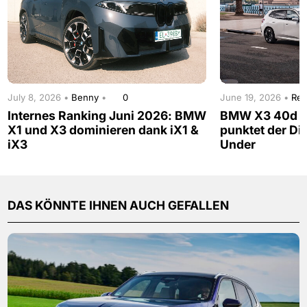
July 8, 2026 •
Benny
•
0
June 19, 2026 •
Red
Internes Ranking Juni 2026: BMW
BMW X3 40d im
X1 und X3 dominieren dank iX1 &
punktet der Di
iX3
Under
DAS KÖNNTE IHNEN AUCH GEFALLEN