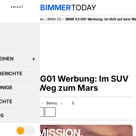
BIMMER
TODAY
MENÜ
BimmerToday
::
Baureihen
::
BMW X3
::
BMW X3 G01 Werbung: Im SUV auf dem W
E
EIHEN
BMW X3
BERICHTE
BMW X3 G01 Werbung: Im SUV
auf dem Weg zum Mars
ÖNIGE
CHTE
September 27, 2017
Benny
0
Teilen auf:
OS