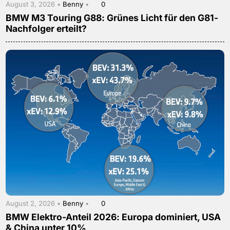
August 3, 2026 •
Benny
•
0
BMW M3 Touring G88: Grünes Licht für den G81-
Nachfolger erteilt?
August 2, 2026 •
Benny
•
0
BMW Elektro-Anteil 2026: Europa dominiert, USA
& China unter 10%