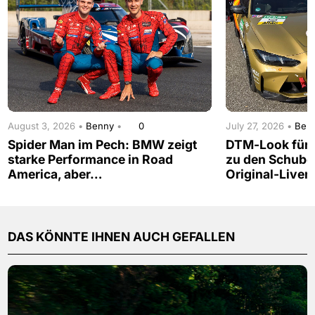
August 3, 2026 •
Benny
•
0
July 27, 2026 •
Ben
Spider Man im Pech: BMW zeigt
DTM-Look für d
starke Performance in Road
zu den Schub
America, aber…
Original-Liver
DAS KÖNNTE IHNEN AUCH GEFALLEN