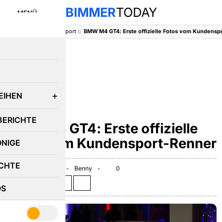
BIMMER
TODAY
MENÜ
BimmerToday
::
Motorsport
::
BMW M4 GT4: Erste offizielle Fotos vom Kundensp
E
EIHEN
MOTORSPORT
BERICHTE
BMW M4 GT4: Erste offizielle
Fotos vom Kundensport-Renner
ÖNIGE
CHTE
December 10, 2016
Benny
0
Teilen auf:
OS