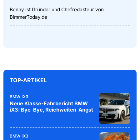
Benny ist Gründer und Chefredakteur von
BimmerToday.de
TOP-ARTIKEL
BMW IX3
Neue Klasse-Fahrbericht BMW
iX3: Bye-Bye, Reichweiten-Angst
BMW IX3