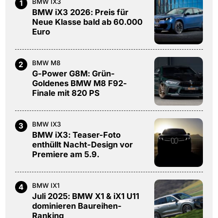
BMW IX3
1
BMW iX3 2026: Preis für
Neue Klasse bald ab 60.000
Euro
BMW M8
2
G-Power G8M: Grün-
Goldenes BMW M8 F92-
Finale mit 820 PS
BMW IX3
3
BMW iX3: Teaser-Foto
enthüllt Nacht-Design vor
Premiere am 5.9.
BMW IX1
4
Juli 2025: BMW X1 & iX1 U11
dominieren Baureihen-
Ranking