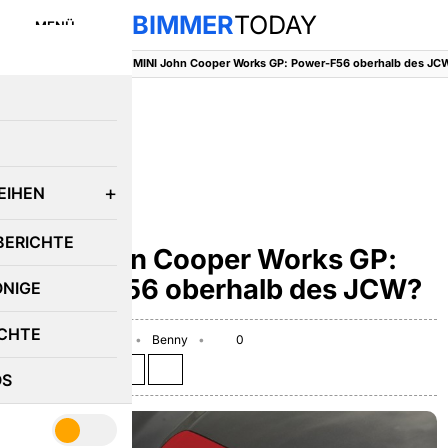
BIMMER
TODAY
MENÜ
BimmerToday
::
MINI
::
MINI John Cooper Works GP: Power-F56 oberhalb des JC
E
EIHEN
MINI
BERICHTE
MINI John Cooper Works GP:
Power-F56 oberhalb des JCW?
ÖNIGE
CHTE
November 24, 2016
Benny
0
Teilen auf:
OS