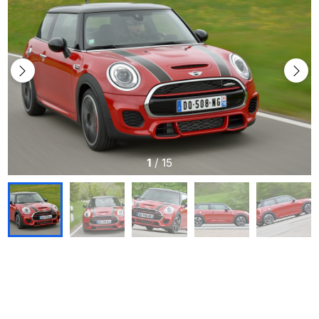
1
/
15