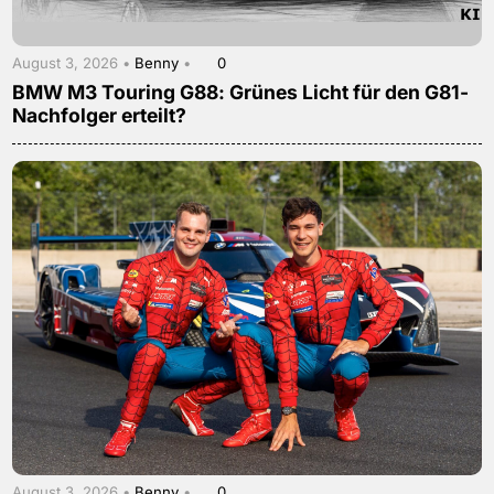
August 3, 2026 •
Benny
•
0
BMW M3 Touring G88: Grünes Licht für den G81-
Nachfolger erteilt?
August 3, 2026 •
Benny
•
0