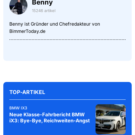
Benny
15246 artikel
Benny ist Gründer und Chefredakteur von
BimmerToday.de
TOP-ARTIKEL
BMW IX3
Neue Klasse-Fahrbericht BMW
iX3: Bye-Bye, Reichweiten-Angst