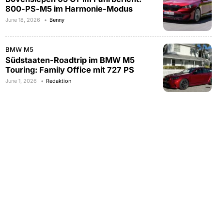
800-PS-M5 im Harmonie-Modus
June 18, 2026
Benny
BMW M5
Südstaaten-Roadtrip im BMW M5
Touring: Family Office mit 727 PS
June 1, 2026
Redaktion