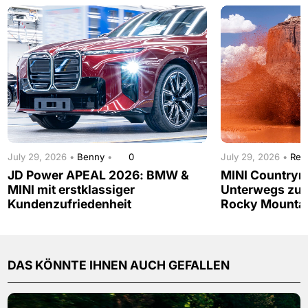
July 29, 2026 •
Benny
•
0
July 29, 2026 •
Red
JD Power APEAL 2026: BMW &
MINI Countrym
MINI mit erstklassiger
Unterwegs zur
Kundenzufriedenheit
Rocky Mounta
DAS KÖNNTE IHNEN AUCH GEFALLEN