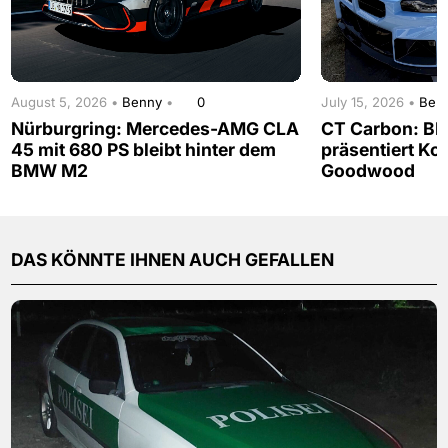
August 5, 2026 •
Benny
•
0
July 15, 2026 •
Ben
Nürburgring: Mercedes-AMG CLA
CT Carbon: B
45 mit 680 PS bleibt hinter dem
präsentiert Koh
BMW M2
Goodwood
DAS KÖNNTE IHNEN AUCH GEFALLEN