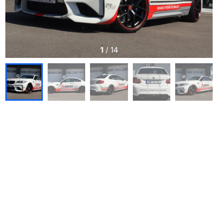
1
/
14