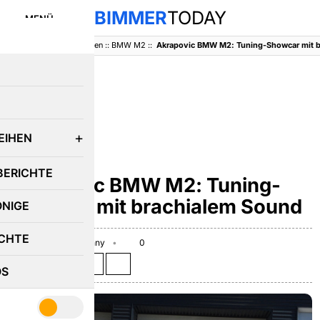
BIMMER
TODAY
MENÜ
BimmerToday
::
Baureihen
::
BMW M2
::
Akrapovic BMW M2: Tuning-Showcar mit 
E
EIHEN
BMW M2
BERICHTE
Akrapovic BMW M2: Tuning-
Showcar mit brachialem Sound
ÖNIGE
CHTE
July 11, 2016
Benny
0
Teilen auf:
OS