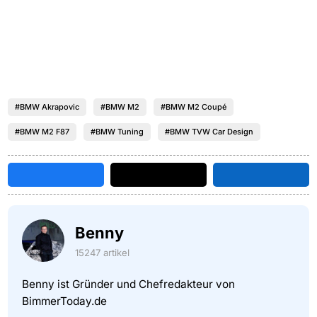
#BMW Akrapovic
#BMW M2
#BMW M2 Coupé
#BMW M2 F87
#BMW Tuning
#BMW TVW Car Design
Benny
15247 artikel
Benny ist Gründer und Chefredakteur von
BimmerToday.de