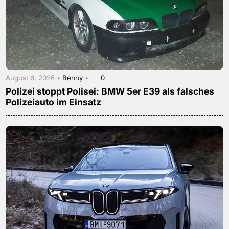
August 6, 2026 •
Benny
•
0
Polizei stoppt Polisei: BMW 5er E39 als falsches
Polizeiauto im Einsatz