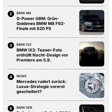
BMW M8
2
G-Power G8M: Grün-
Goldenes BMW M8 F92-
Finale mit 820 PS
BMW IX3
3
BMW iX3: Teaser-Foto
enthüllt Nacht-Design vor
Premiere am 5.9.
NEWS
4
Mercedes rudert zurück:
Luxus-Strategie vorerst
gescheitert?
BMW 5ER
5