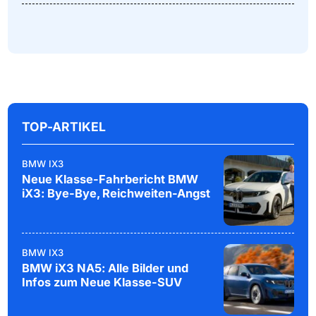
TOP-ARTIKEL
BMW IX3
Neue Klasse-Fahrbericht BMW
iX3: Bye-Bye, Reichweiten-Angst
BMW IX3
BMW iX3 NA5: Alle Bilder und
Infos zum Neue Klasse-SUV