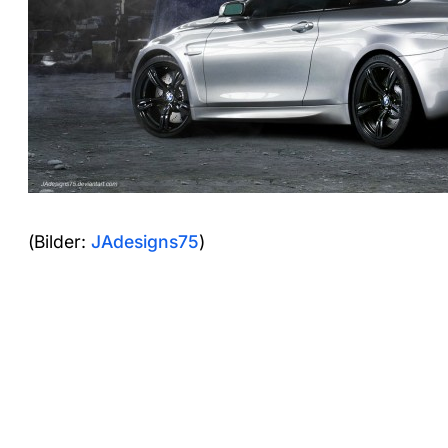
(Bilder:
JAdesigns75
)