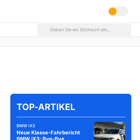
TOP-ARTIKEL
BMW IX3
Neue Klasse-Fahrbericht
BMW iX3: Bye-Bye,