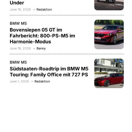
Under
June 19, 2026
Redaktion
BMW M5
Bovensiepen 05 GT im
Fahrbericht: 800-PS-M5 im
Harmonie-Modus
June 18, 2026
Benny
BMW M5
Südstaaten-Roadtrip im BMW M5
Touring: Family Office mit 727 PS
June 1, 2026
Redaktion