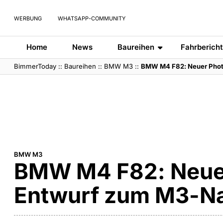
WERBUNG
WHATSAPP-COMMUNITY
Home
News
Baureihen
Fahrberich
BimmerToday
::
Baureihen
::
BMW M3
::
BMW M4 F82: Neuer Phot
BMW M3
BMW M4 F82: Neue
Entwurf zum M3-Na