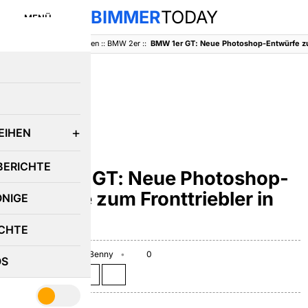
BIMMER
TODAY
MENÜ
BimmerToday
::
Baureihen
::
BMW 2er
::
E
EIHEN
BMW 2ER
BERICHTE
BMW 1er GT: Neue Photoshop-
Entwürfe zum Fronttriebler in
ÖNIGE
Paris
CHTE
August 10, 2012
Benny
0
OS
Teilen auf: