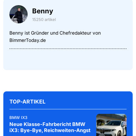
Benny
15250 artikel
Benny ist Gründer und Chefredakteur von
BimmerToday.de
TOP-ARTIKEL
BMW IX3
Neue Klasse-Fahrbericht BMW
iX3: Bye-Bye, Reichweiten-Angst