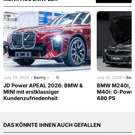
July 29, 2026 •
Benny
•
0
July 10, 2026 •
Ben
JD Power APEAL 2026: BMW &
BMW M240i, M
MINI mit erstklassiger
M40i: G-Power
Kundenzufriedenheit
480 PS
DAS KÖNNTE IHNEN AUCH GEFALLEN