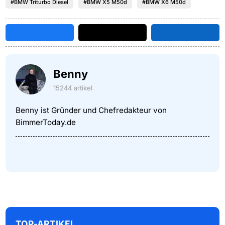
#BMW Triturbo Diesel
#BMW X5 M50d
#BMW X6 M50d
Benny
15244 artikel
Benny ist Gründer und Chefredakteur von
BimmerToday.de
TOP-ARTIKEL