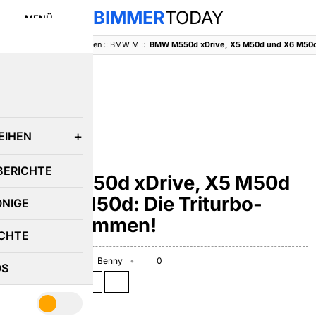
BIMMER
TODAY
MENÜ
BimmerToday
::
Baureihen
::
BMW M
::
E
EIHEN
BMW M
BERICHTE
BMW M550d xDrive, X5 M50d
und X6 M50d: Die Triturbo-
ÖNIGE
Diesel kommen!
CHTE
January 26, 2012
Benny
0
OS
Teilen auf: