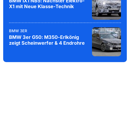
BMW iX1 NB5: Nächster Elektro-
X1 mit Neue Klasse-Technik
BMW 3ER
BMW 3er G50: M350-Erlkönig
zeigt Scheinwerfer & 4 Endrohre