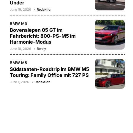
Under
June 19, 2026
Redaktion
BMW M5
Bovensiepen 05 GT im
Fahrbericht: 800-PS-M5 im
Harmonie-Modus
June 18, 2026
Benny
BMW M5
Südstaaten-Roadtrip im BMW M5
Touring: Family Office mit 727 PS
June 1, 2026
Redaktion