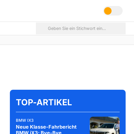
TOP-ARTIKEL
BMW IX3
Neue Klasse-Fahrbericht
BMW iX3: Bye-Bye,