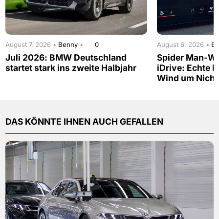
August 7, 2026 •
Benny
•
0
August 6, 2026 •
B
Juli 2026: BMW Deutschland
Spider Man-W
startet stark ins zweite Halbjahr
iDrive: Echte 
Wind um Nicht
DAS KÖNNTE IHNEN AUCH GEFALLEN