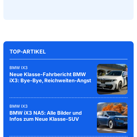
TOP-ARTIKEL
BMW IX3
Neue Klasse-Fahrbericht BMW
iX3: Bye-Bye, Reichweiten-Angst
BMW IX3
BMW iX3 NA5: Alle Bilder und
Infos zum Neue Klasse-SUV