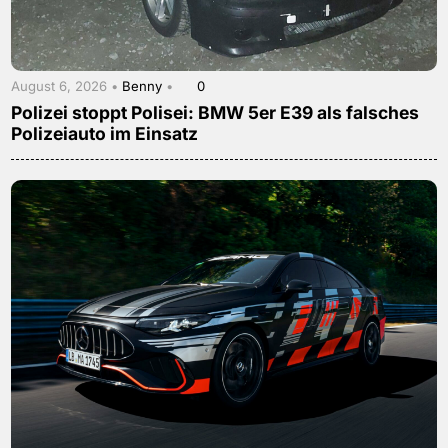
August 6, 2026 •
Benny
•
0
Polizei stoppt Polisei: BMW 5er E39 als falsches
Polizeiauto im Einsatz