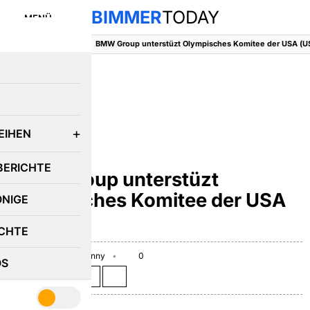
BIMMER
TODAY
MENÜ
BimmerToday
::
News
::
BMW Group unterstüzt Olympisches Komitee der USA (U
E
EIHEN
NEWS
BERICHTE
BMW Group unterstüzt
Olympisches Komitee der USA
ÖNIGE
(USOC)
CHTE
July 26, 2010
Benny
0
OS
Teilen auf: