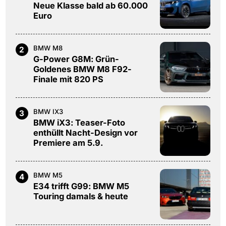
Neue Klasse bald ab 60.000
Euro
BMW M8
2
G-Power G8M: Grün-
Goldenes BMW M8 F92-
Finale mit 820 PS
BMW IX3
3
BMW iX3: Teaser-Foto
enthüllt Nacht-Design vor
Premiere am 5.9.
BMW M5
4
E34 trifft G99: BMW M5
Touring damals & heute