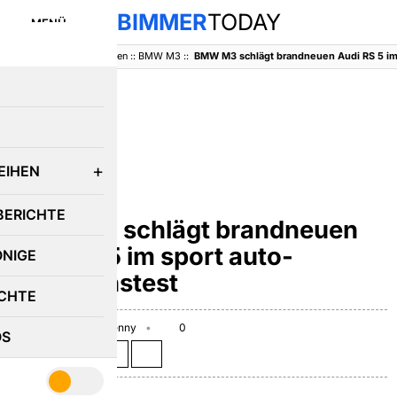
BIMMER
TODAY
MENÜ
BimmerToday
::
Baureihen
::
BMW M3
::
E
EIHEN
BMW M3
BERICHTE
BMW M3 schlägt brandneuen
Audi RS 5 im sport auto-
ÖNIGE
Vergleichstest
CHTE
June 21, 2010
Benny
0
OS
Teilen auf: