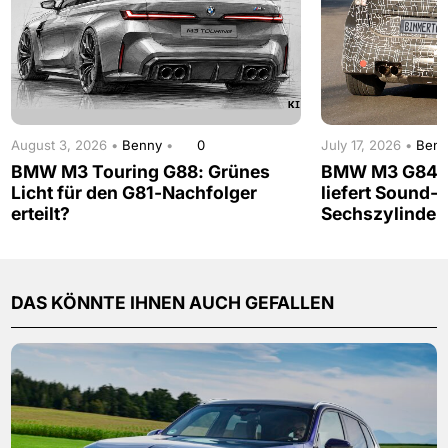
August 3, 2026 •
Benny
•
0
July 17, 2026 •
Ben
BMW M3 Touring G88: Grünes
BMW M3 G84: 
Licht für den G81-Nachfolger
liefert Sound-
erteilt?
Sechszylinder
DAS KÖNNTE IHNEN AUCH GEFALLEN