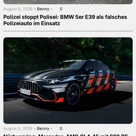
August 6, 2026 •
Benny
•
0
Polizei stoppt Polisei: BMW 5er E39 als falsches
Polizeiauto im Einsatz
August 5, 2026 •
Benny
•
0