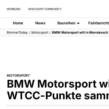
WERBUNG
WHATSAPP-COMMUNITY
Home
News
Baureihen
Fahrberich
BimmerToday
::
Motorsport
::
BMW Motorsport will in Marrakes
MOTORSPORT
BMW Motorsport wil
WTCC-Punkte sam