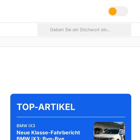
TOP-ARTIKEL
BMW IX3
Neue Klasse-Fahrbericht
BMW iX3: Bye-Bye,