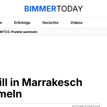
BIMMER
TODAY
te
Erlkönige
Gerüchte
Videos
ch WTCC-Punkte sammeln
l in Marrakesch
meln