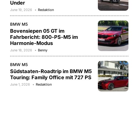
Under
June 19, 2026
Redaktion
BMW M5
Bovensiepen 05 GT im
Fahrbericht: 800-PS-M5 im
Harmonie-Modus
June 18, 2026
Benny
BMW M5
Südstaaten-Roadtrip im BMW M5
Touring: Family Office mit 727 PS
June 1, 2026
Redaktion