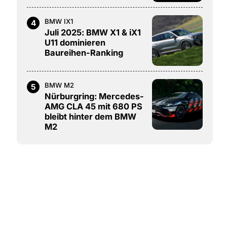
BMW IX1
4
Juli 2025: BMW X1 & iX1
U11 dominieren
Baureihen-Ranking
BMW M2
5
Nürburgring: Mercedes-
AMG CLA 45 mit 680 PS
bleibt hinter dem BMW
M2