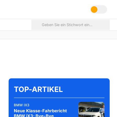
TOP-ARTIKEL
BMW IX3
Neue Klasse-Fahrbericht
BMW iX3: Bye-Bye,