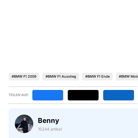
#BMW F1 2009
#BMW F1 Ausstieg
#BMW F1 Ende
#BMW Moto
TEILEN AUF:
Benny
15244 artikel