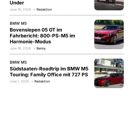
Under
June 19, 2026
Redaktion
BMW M5
Bovensiepen 05 GT im
Fahrbericht: 800-PS-M5 im
Harmonie-Modus
June 18, 2026
Benny
BMW M5
Südstaaten-Roadtrip im BMW M5
Touring: Family Office mit 727 PS
June 1, 2026
Redaktion