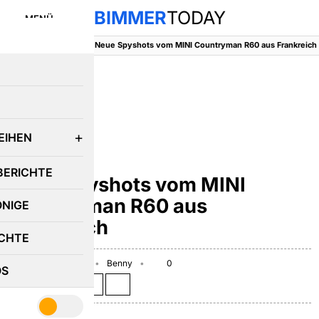
BIMMER
TODAY
MENÜ
BimmerToday
::
MINI
::
Neue Spyshots vom MINI Countryman R60 aus Frankreich
E
EIHEN
MINI
BERICHTE
Neue Spyshots vom MINI
Countryman R60 aus
ÖNIGE
Frankreich
CHTE
September 3, 2009
Benny
0
OS
Teilen auf: