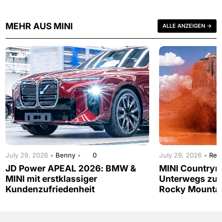
MEHR AUS MINI
ALLE ANZEIGEN →
July 29, 2026 •
Benny
•
0
July 29, 2026 •
Red
JD Power APEAL 2026: BMW &
MINI Countrym
MINI mit erstklassiger
Unterwegs zur
Kundenzufriedenheit
Rocky Mounta