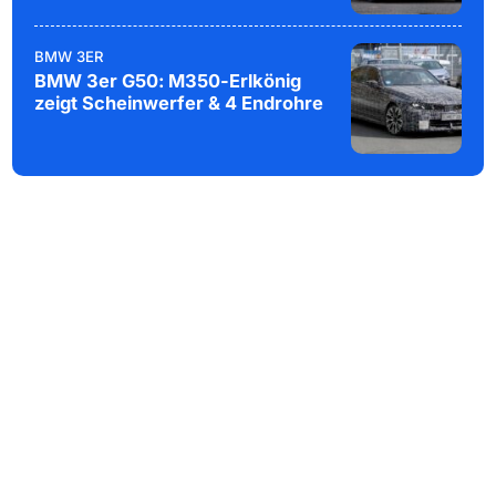
BMW 3ER
BMW 3er G50: M350-Erlkönig
zeigt Scheinwerfer & 4 Endrohre