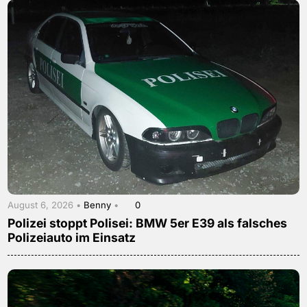
August 6, 2026 •
Benny
•
0
Polizei stoppt Polisei: BMW 5er E39 als falsches
Polizeiauto im Einsatz