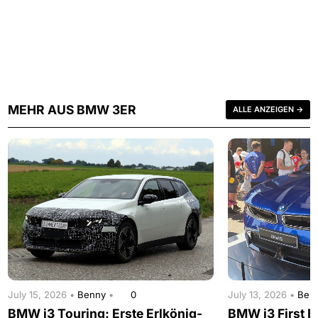
MEHR AUS BMW 3ER
ALLE ANZEIGEN →
July 15, 2026 •
Benny
•
0
July 13, 2026 •
Ben
BMW i3 Touring: Erste Erlkönig-
BMW i3 First Ed