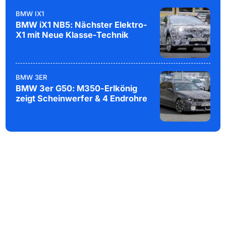
BMW IX1
BMW iX1 NB5: Nächster Elektro-
X1 mit Neue Klasse-Technik
BMW 3ER
BMW 3er G50: M350-Erlkönig
zeigt Scheinwerfer & 4 Endrohre