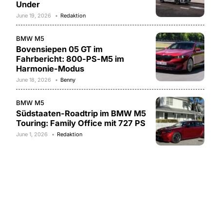
Under
June 19, 2026
Redaktion
BMW M5
Bovensiepen 05 GT im
Fahrbericht: 800-PS-M5 im
Harmonie-Modus
June 18, 2026
Benny
BMW M5
Südstaaten-Roadtrip im BMW M5
Touring: Family Office mit 727 PS
June 1, 2026
Redaktion