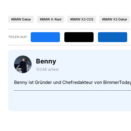
#BMW Dakar
#BMW X-Raid
#BMW X3 CCS
#BMW X3 Dakar
TEILEN AUF:
Benny
15248 artikel
Benny ist Gründer und Chefredakteur von BimmerToda