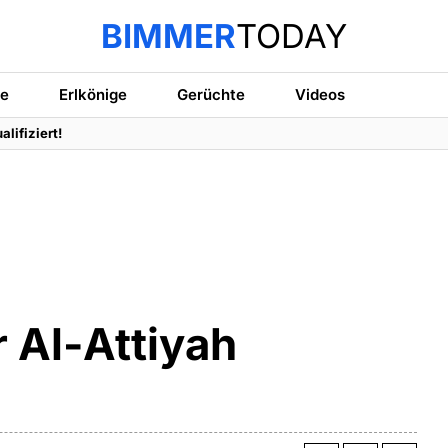
BIMMER
TODAY
te
Erlkönige
Gerüchte
Videos
lifiziert!
 Al-Attiyah