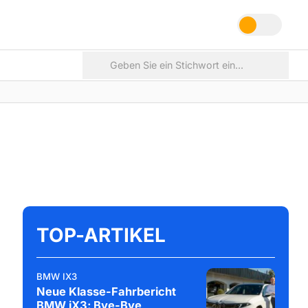
TOP-ARTIKEL
BMW IX3
Neue Klasse-Fahrbericht
BMW iX3: Bye-Bye,