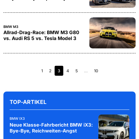
BMW M3
Allrad-Drag-Race: BMW M3 G80
vs. Audi RS 5 vs. Tesla Model 3
1
2
3
4
5
…
10
TOP-ARTIKEL
BMW IX3
Neue Klasse-Fahrbericht BMW iX3:
Bye-Bye, Reichweiten-Angst