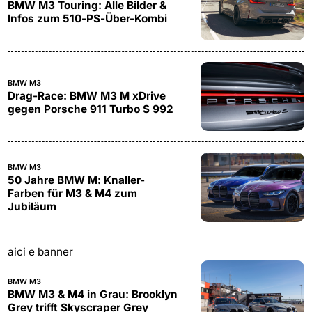
BMW M3 Touring: Alle Bilder &
Infos zum 510-PS-Über-Kombi
BMW M3
Drag-Race: BMW M3 M xDrive
gegen Porsche 911 Turbo S 992
BMW M3
50 Jahre BMW M: Knaller-
Farben für M3 & M4 zum
Jubiläum
aici e banner
BMW M3
BMW M3 & M4 in Grau: Brooklyn
Grey trifft Skyscraper Grey