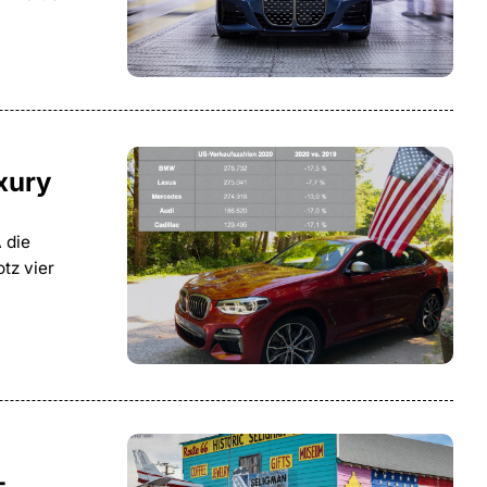
xury
 die
tz vier
-