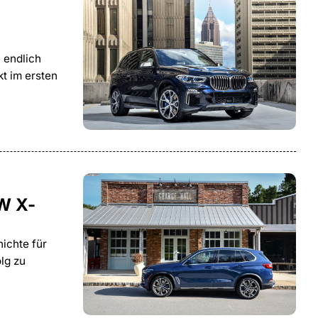
 endlich
t im ersten
W X-
ichte für
lg zu