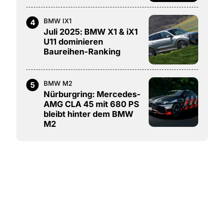
BMW IX1
4
Juli 2025: BMW X1 & iX1
U11 dominieren
Baureihen-Ranking
BMW M2
5
Nürburgring: Mercedes-
AMG CLA 45 mit 680 PS
bleibt hinter dem BMW
M2