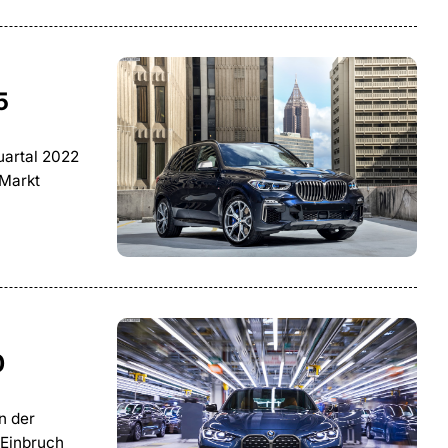
5
uartal 2022
-Markt
0
n der
-Einbruch