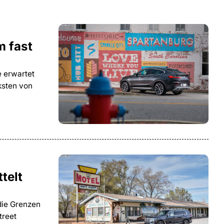
 fast
 erwartet
ksten von
telt
die Grenzen
treet