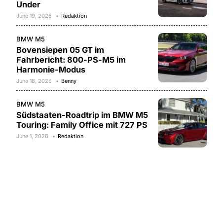
Under
June 19, 2026
Redaktion
BMW M5
Bovensiepen 05 GT im
Fahrbericht: 800-PS-M5 im
Harmonie-Modus
June 18, 2026
Benny
BMW M5
Südstaaten-Roadtrip im BMW M5
Touring: Family Office mit 727 PS
June 1, 2026
Redaktion