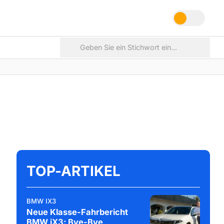
TOP-ARTIKEL
BMW IX3
Neue Klasse-Fahrbericht
BMW iX3: Bye-Bye,