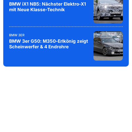
BMW iX1 NB5: Nächster Elektro-X1
mit Neue Klasse-Technik
BMW 3ER
BMW 3er G50: M350-Erlkönig zeigt
Scheinwerfer & 4 Endrohre