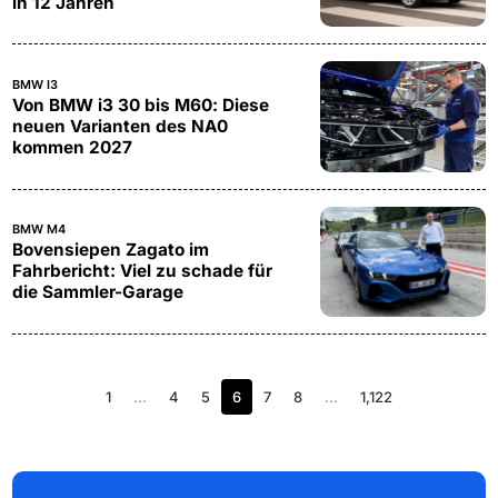
in 12 Jahren
BMW I3
Von BMW i3 30 bis M60: Diese
neuen Varianten des NA0
kommen 2027
BMW M4
Bovensiepen Zagato im
Fahrbericht: Viel zu schade für
die Sammler-Garage
1
…
4
5
6
7
8
…
1,122