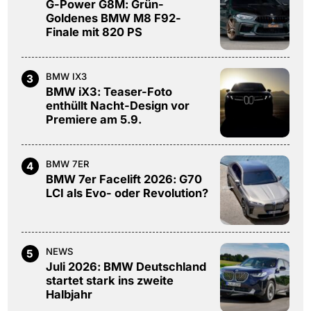
G-Power G8M: Grün-
Goldenes BMW M8 F92-
Finale mit 820 PS
BMW IX3
3
BMW iX3: Teaser-Foto
enthüllt Nacht-Design vor
Premiere am 5.9.
BMW 7ER
4
BMW 7er Facelift 2026: G70
LCI als Evo- oder Revolution?
NEWS
5
Juli 2026: BMW Deutschland
startet stark ins zweite
Halbjahr