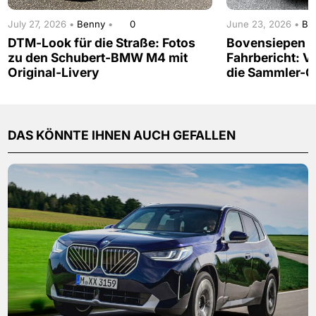
July 27, 2026 •
Benny
•
0
June 23, 2026 •
Be
DTM-Look für die Straße: Fotos
Bovensiepen Z
zu den Schubert-BMW M4 mit
Fahrbericht: Vi
Original-Livery
die Sammler-G
DAS KÖNNTE IHNEN AUCH GEFALLEN