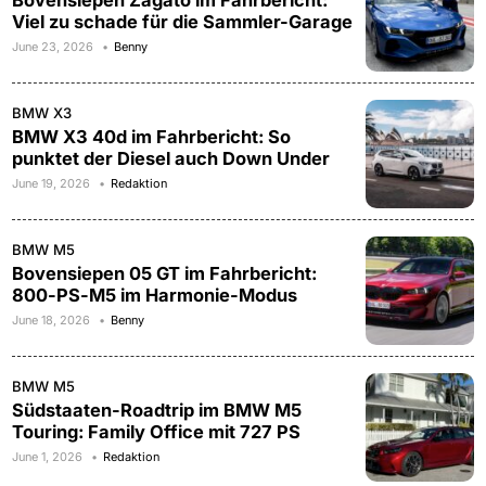
Viel zu schade für die Sammler-Garage
June 23, 2026
Benny
BMW X3
BMW X3 40d im Fahrbericht: So
punktet der Diesel auch Down Under
June 19, 2026
Redaktion
BMW M5
Bovensiepen 05 GT im Fahrbericht:
800-PS-M5 im Harmonie-Modus
June 18, 2026
Benny
BMW M5
Südstaaten-Roadtrip im BMW M5
Touring: Family Office mit 727 PS
June 1, 2026
Redaktion