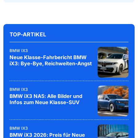
TOP-ARTIKEL
BMW IX3
Neue Klasse-Fahrbericht BMW
iX3: Bye-Bye, Reichweiten-Angst
BMW IX3
BMW iX3 NA5: Alle Bilder und
Infos zum Neue Klasse-SUV
BMW IX3
BMW iX3 2026: Preis für Neue