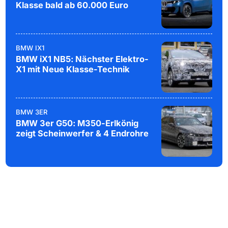
Klasse bald ab 60.000 Euro
BMW IX1
BMW iX1 NB5: Nächster Elektro-
X1 mit Neue Klasse-Technik
BMW 3ER
BMW 3er G50: M350-Erlkönig
zeigt Scheinwerfer & 4 Endrohre