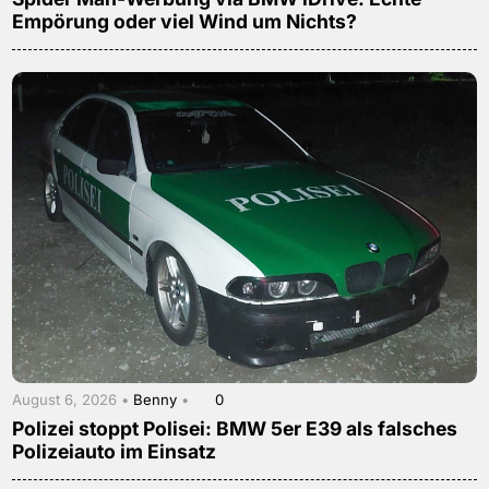
Empörung oder viel Wind um Nichts?
August 6, 2026 •
Benny
•
0
Polizei stoppt Polisei: BMW 5er E39 als falsches
Polizeiauto im Einsatz