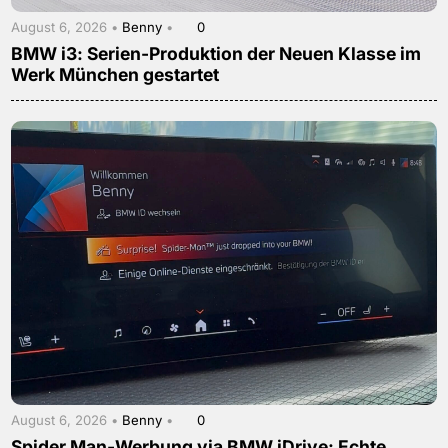
August 6, 2026 •
Benny
•
0
BMW i3: Serien-Produktion der Neuen Klasse im
Werk München gestartet
August 6, 2026 •
Benny
•
0
Spider Man-Werbung via BMW iDrive: Echte