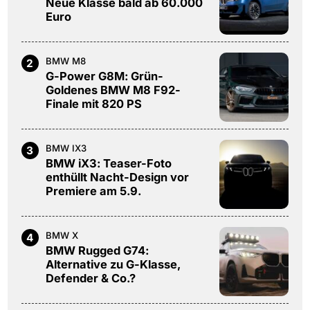
Neue Klasse bald ab 60.000
Euro
BMW M8
2
G-Power G8M: Grün-
Goldenes BMW M8 F92-
Finale mit 820 PS
BMW IX3
3
BMW iX3: Teaser-Foto
enthüllt Nacht-Design vor
Premiere am 5.9.
BMW X
4
BMW Rugged G74:
Alternative zu G-Klasse,
Defender & Co.?