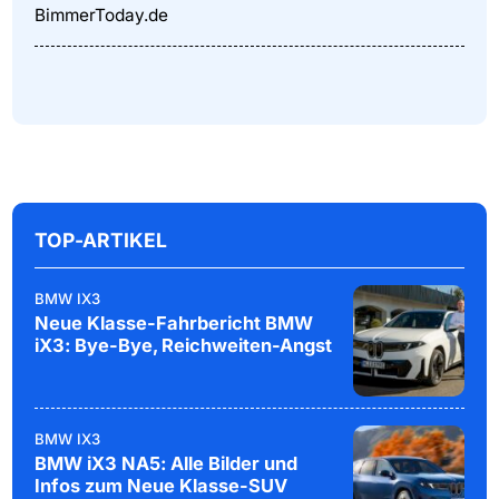
BimmerToday.de
TOP-ARTIKEL
BMW IX3
Neue Klasse-Fahrbericht BMW
iX3: Bye-Bye, Reichweiten-Angst
BMW IX3
BMW iX3 NA5: Alle Bilder und
Infos zum Neue Klasse-SUV