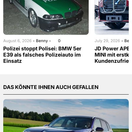
August 6, 2026 •
Benny
•
0
July 29, 2026 •
Be
Polizei stoppt Polisei: BMW 5er
JD Power APE
E39 als falsches Polizeiauto im
MINI mit erstkl
Einsatz
Kundenzufried
DAS KÖNNTE IHNEN AUCH GEFALLEN