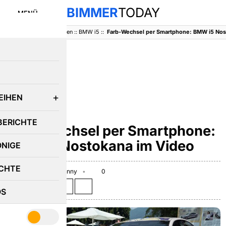
BIMMER
TODAY
MENÜ
BimmerToday
::
Baureihen
::
BMW i5
::
Farb-Wechsel per Smartphone: BMW i5 Nos
E
EIHEN
BMW 5ER
BERICHTE
Farb-Wechsel per Smartphone:
BMW i5 Nostokana im Video
ÖNIGE
CHTE
May 27, 2025
Benny
0
Teilen auf:
OS