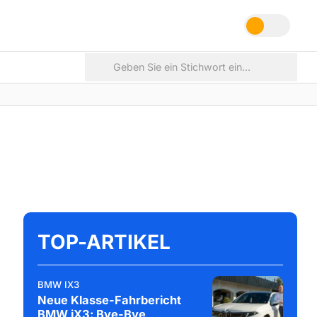
TOP-ARTIKEL
BMW IX3
Neue Klasse-Fahrbericht
BMW iX3: Bye-Bye,