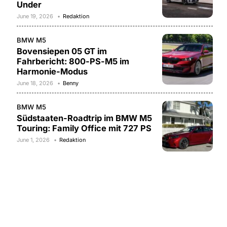
Under
June 19, 2026
Redaktion
BMW M5
Bovensiepen 05 GT im
Fahrbericht: 800-PS-M5 im
Harmonie-Modus
June 18, 2026
Benny
BMW M5
Südstaaten-Roadtrip im BMW M5
Touring: Family Office mit 727 PS
June 1, 2026
Redaktion