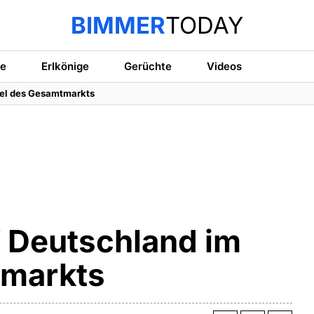
BIMMER
TODAY
te
Erlkönige
Gerüchte
Videos
el des Gesamtmarkts
Deutschland im
tmarkts