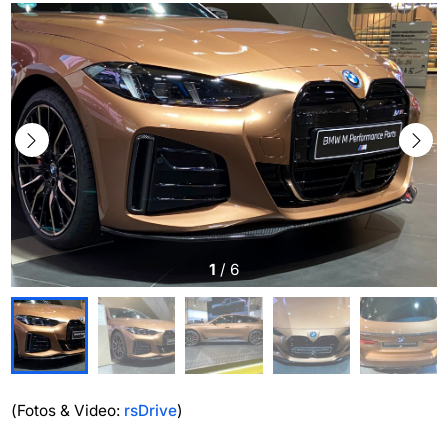
1
/
6
(Fotos & Video:
rsDrive
)