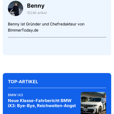
Benny
15246 artikel
Benny ist Gründer und Chefredakteur von
BimmerToday.de
TOP-ARTIKEL
BMW IX3
Neue Klasse-Fahrbericht BMW
iX3: Bye-Bye, Reichweiten-Angst