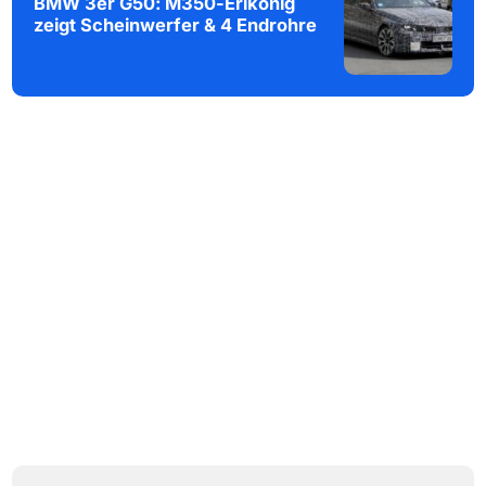
BMW 3er G50: M350-Erlkönig
zeigt Scheinwerfer & 4 Endrohre