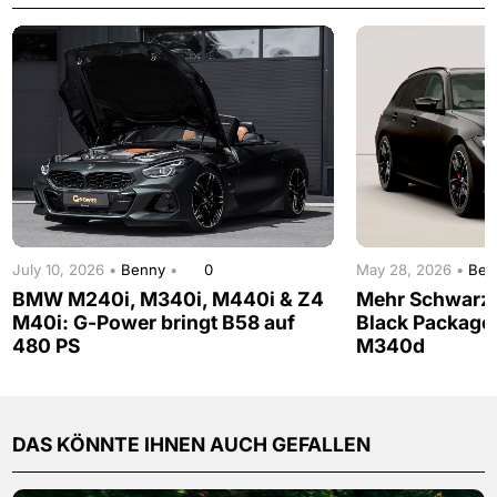
July 10, 2026 •
Benny
•
0
May 28, 2026 •
Be
BMW M240i, M340i, M440i & Z4
Mehr Schwarz 
M40i: G-Power bringt B58 auf
Black Package
480 PS
M340d
DAS KÖNNTE IHNEN AUCH GEFALLEN