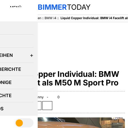
BIMMER
TODAY
MENÜ
BimmerToday
::
Baureihen
::
BMW i4
::
Liquid Copper Individual: BMW i4 Facelift a
E
EIHEN
BMW 4ER
BERICHTE
Liquid Copper Individual: BMW
i4 Facelift als M50 M Sport Pro
ÖNIGE
CHTE
May 13, 2024
Benny
0
Teilen auf:
OS