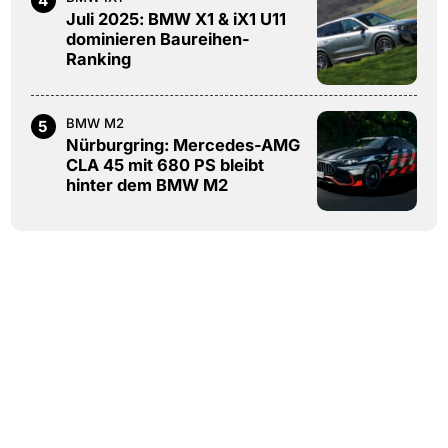
4
Juli 2025: BMW X1 & iX1 U11
dominieren Baureihen-
Ranking
BMW M2
5
Nürburgring: Mercedes-AMG
CLA 45 mit 680 PS bleibt
hinter dem BMW M2