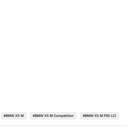
#BMW X5 M
#BMW X5 M Competition
#BMW X5 M F95 LCI