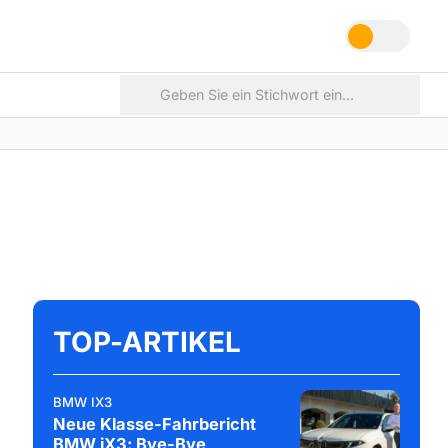
TOP-ARTIKEL
BMW IX3
Neue Klasse-Fahrbericht
BMW iX3: Bye-Bye,