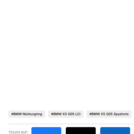
#BMW Nürburgring
#BMW X5 G05 LCI
#BMW X5 G05 Spyshots
TEILEN AUF: