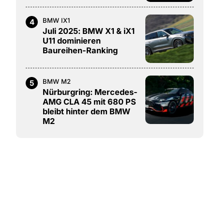
BMW IX1
4
Juli 2025: BMW X1 & iX1
U11 dominieren
Baureihen-Ranking
BMW M2
5
Nürburgring: Mercedes-
AMG CLA 45 mit 680 PS
bleibt hinter dem BMW
M2