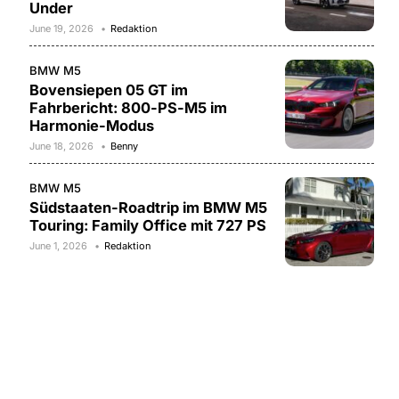
Under
June 19, 2026
Redaktion
BMW M5
Bovensiepen 05 GT im
Fahrbericht: 800-PS-M5 im
Harmonie-Modus
June 18, 2026
Benny
BMW M5
Südstaaten-Roadtrip im BMW M5
Touring: Family Office mit 727 PS
June 1, 2026
Redaktion