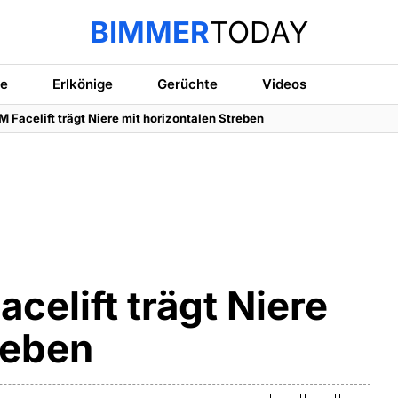
BIMMER
TODAY
te
Erlkönige
Gerüchte
Videos
 Facelift trägt Niere mit horizontalen Streben
elift trägt Niere
reben