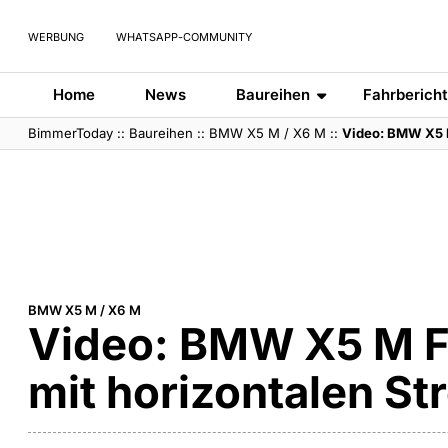
WERBUNG
WHATSAPP-COMMUNITY
Home
News
Baureihen
Fahrberich
BimmerToday
::
Baureihen
::
BMW X5 M / X6 M
::
Video: BMW X5 M
BMW X5 M / X6 M
Video: BMW X5 M Fac
mit horizontalen St