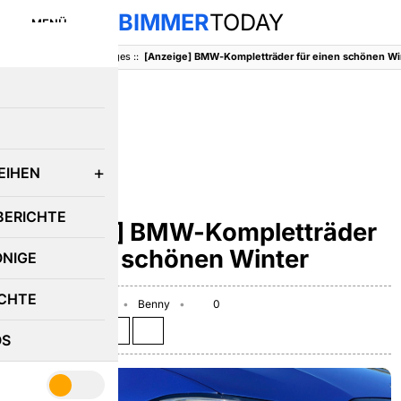
BIMMER
TODAY
MENÜ
BimmerToday
::
Sonstiges
::
[Anzeige] BMW-Kompletträder für einen schönen Wi
E
EIHEN
SONSTIGES
BERICHTE
[Anzeige] BMW-Kompletträder
für einen schönen Winter
ÖNIGE
CHTE
September 28, 2021
Benny
0
Teilen auf:
OS