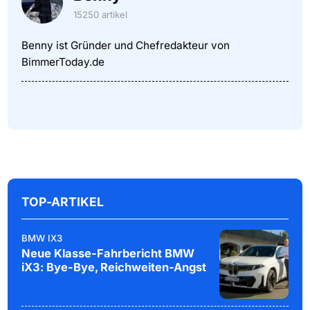
15250 artikel
Benny ist Gründer und Chefredakteur von
BimmerToday.de
TOP-ARTIKEL
BMW IX3
Neue Klasse-Fahrbericht BMW
iX3: Bye-Bye, Reichweiten-Angst