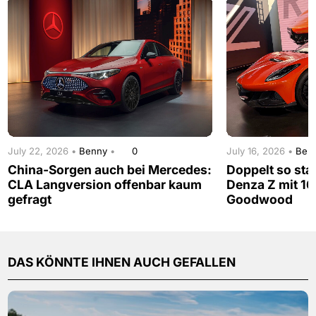
July 22, 2026 •
Benny
•
0
July 16, 2026 •
Ben
China-Sorgen auch bei Mercedes:
Doppelt so sta
CLA Langversion offenbar kaum
Denza Z mit 16
gefragt
Goodwood
DAS KÖNNTE IHNEN AUCH GEFALLEN