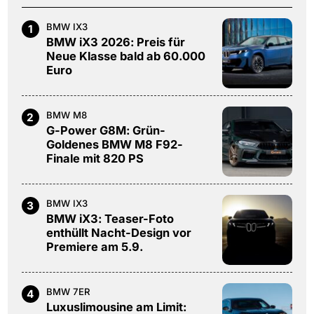
BMW IX3
1
BMW iX3 2026: Preis für
Neue Klasse bald ab 60.000
Euro
BMW M8
2
G-Power G8M: Grün-
Goldenes BMW M8 F92-
Finale mit 820 PS
BMW IX3
3
BMW iX3: Teaser-Foto
enthüllt Nacht-Design vor
Premiere am 5.9.
BMW 7ER
4
Luxuslimousine am Limit: