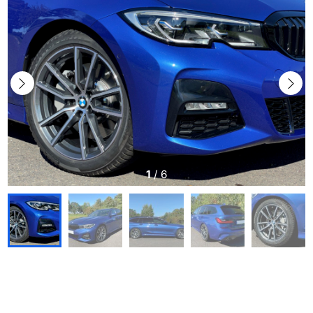
1
/
6