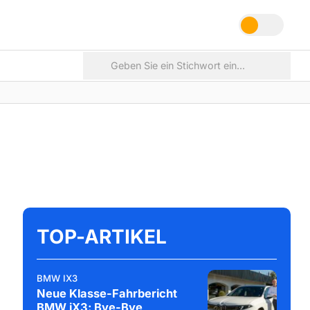
TOP-ARTIKEL
BMW IX3
Neue Klasse-Fahrbericht
BMW iX3: Bye-Bye,