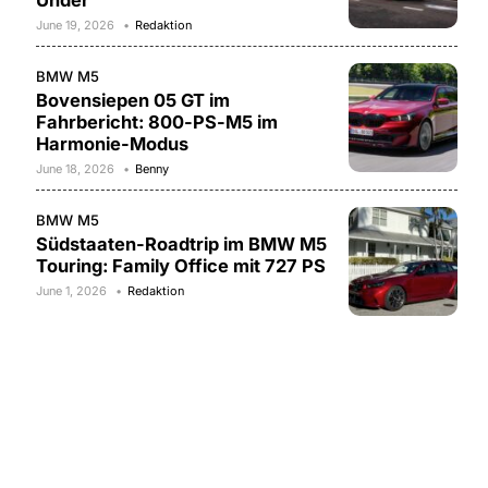
Under
June 19, 2026
Redaktion
BMW M5
Bovensiepen 05 GT im
Fahrbericht: 800-PS-M5 im
Harmonie-Modus
June 18, 2026
Benny
BMW M5
Südstaaten-Roadtrip im BMW M5
Touring: Family Office mit 727 PS
June 1, 2026
Redaktion