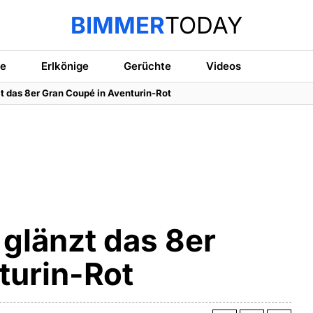
BIMMER
TODAY
te
Erlkönige
Gerüchte
Videos
t das 8er Gran Coupé in Aventurin-Rot
 glänzt das 8er
turin-Rot